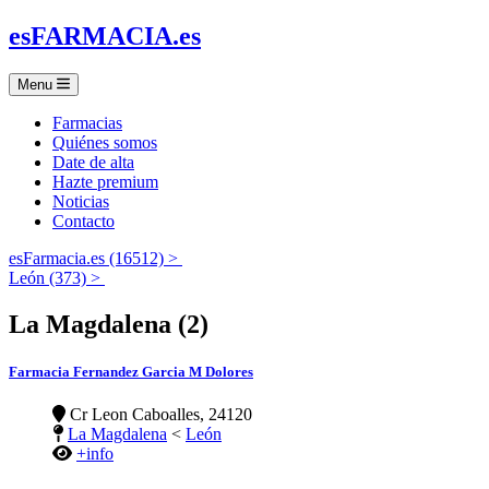
es
FARMACIA
.es
Menu
Farmacias
Quiénes somos
Date de alta
Hazte premium
Noticias
Contacto
esFarmacia.es (16512) >
León (373) >
La Magdalena (2)
Farmacia Fernandez Garcia M Dolores
Cr Leon Caboalles, 24120
La Magdalena
<
León
+info