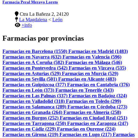
Farmacia Peral Merayo Loreto
Ctra La Bañeza 2, 24120
La Magdalena
<
León
+info
Farmacias por provincias
Farmacias en Barcelona (1550)
Farmacias en Madrid (1483)
Farmacias en Navarra (632)
Farmacias en Valencia (596)
Farmacias en A Coruña (582)
Farmacias en Málaga (546)
Farmacias en Pontevedra (542)
Farmacias en Vizcaya (535)
Farmacias en Asturias (529)
Farmacias en Murcia (529)
Farmacias en Sevilla (501)
Farmacias en Alicante (483)
Farmacias en Guipúzcoa (377)
Farmacias en Cantabria (376)
Farmacias en León (373)
Farmacias en Tenerife (343)
Farmacias en Las Palmas (337)
Farmacias en Badajoz (324)
Farmacias en Valladolid (318)
Farmacias en Toledo (299)
Farmacias en Salamanca (289)
Farmacias en Córdoba (273)
Farmacias en Granada (264)
Farmacias en Almería (258)
Farmacias en Burgos (252)
Farmacias en Ciudad Real (251)
Farmacias en Tarragona (250)
Farmacias en Zaragoza (247)
Farmacias en Cádiz (229)
Farmacias en Ourense (224)
Farmacias en Girona (219)
Farmacias en Lugo (217)
Farmacias