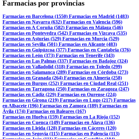
Farmacias por provincias
Farmacias en Barcelona (1550)
Farmacias en Madrid (1483)
Farmacias en Navarra (632)
Farmacias en Valencia (596)
Farmacias en A Coruña (582)
Farmacias en Málaga (546)
Farmacias en Pontevedra (542)
Farmacias en Vizcaya (535)
Farmacias en Asturias (529)
Farmacias en Murcia (529)
Farmacias en Sevilla (501)
Farmacias en Alicante (483)
Farmacias en Guipúzcoa (377)
Farmacias en Cantabria (376)
Farmacias en León (373)
Farmacias en Tenerife (343)
Farmacias en Las Palmas (337)
Farmacias en Badajoz (324)
Farmacias en Valladolid (318)
Farmacias en Toledo (299)
Farmacias en Salamanca (289)
Farmacias en Córdoba (273)
Farmacias en Granada (264)
Farmacias en Almería (258)
Farmacias en Burgos (252)
Farmacias en Ciudad Real (251)
Farmacias en Tarragona (250)
Farmacias en Zaragoza (247)
Farmacias en Cádiz (229)
Farmacias en Ourense (224)
Farmacias en Girona (219)
Farmacias en Lugo (217)
Farmacias
en Albacete (196)
Farmacias en Zamora (189)
Farmacias en
Ávila (174)
Farmacias en Baleares (167)
Farmacias en Huelva (159)
Farmacias en La Rioja (152)
Farmacias en Cuenca (149)
Farmacias en Álava (136)
Farmacias en Lleida (128)
Farmacias en Cáceres (120)
Farmacias en Segovia (115)
Farmacias en Palencia (113)