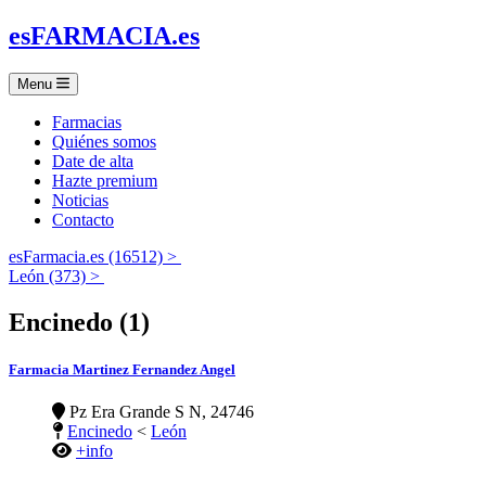
es
FARMACIA
.es
Menu
Farmacias
Quiénes somos
Date de alta
Hazte premium
Noticias
Contacto
esFarmacia.es (16512) >
León (373) >
Encinedo (1)
Farmacia Martinez Fernandez Angel
Pz Era Grande S N, 24746
Encinedo
<
León
+info