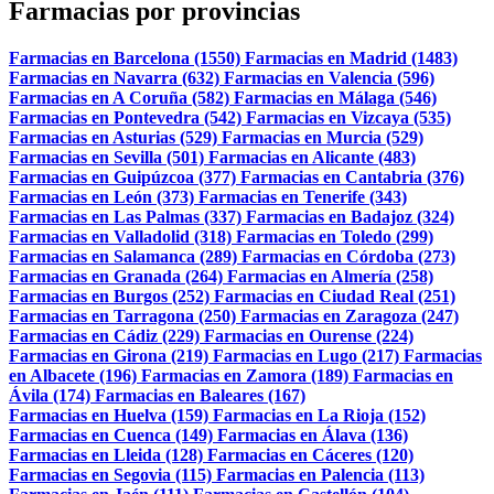
Farmacias por provincias
Farmacias en Barcelona (1550)
Farmacias en Madrid (1483)
Farmacias en Navarra (632)
Farmacias en Valencia (596)
Farmacias en A Coruña (582)
Farmacias en Málaga (546)
Farmacias en Pontevedra (542)
Farmacias en Vizcaya (535)
Farmacias en Asturias (529)
Farmacias en Murcia (529)
Farmacias en Sevilla (501)
Farmacias en Alicante (483)
Farmacias en Guipúzcoa (377)
Farmacias en Cantabria (376)
Farmacias en León (373)
Farmacias en Tenerife (343)
Farmacias en Las Palmas (337)
Farmacias en Badajoz (324)
Farmacias en Valladolid (318)
Farmacias en Toledo (299)
Farmacias en Salamanca (289)
Farmacias en Córdoba (273)
Farmacias en Granada (264)
Farmacias en Almería (258)
Farmacias en Burgos (252)
Farmacias en Ciudad Real (251)
Farmacias en Tarragona (250)
Farmacias en Zaragoza (247)
Farmacias en Cádiz (229)
Farmacias en Ourense (224)
Farmacias en Girona (219)
Farmacias en Lugo (217)
Farmacias
en Albacete (196)
Farmacias en Zamora (189)
Farmacias en
Ávila (174)
Farmacias en Baleares (167)
Farmacias en Huelva (159)
Farmacias en La Rioja (152)
Farmacias en Cuenca (149)
Farmacias en Álava (136)
Farmacias en Lleida (128)
Farmacias en Cáceres (120)
Farmacias en Segovia (115)
Farmacias en Palencia (113)