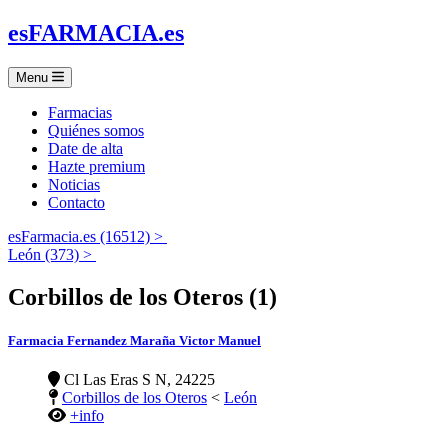
es
FARMACIA
.es
Menu
Farmacias
Quiénes somos
Date de alta
Hazte premium
Noticias
Contacto
esFarmacia.es (16512) >
León (373) >
Corbillos de los Oteros (1)
Farmacia Fernandez Maraña Victor Manuel
Cl Las Eras S N, 24225
Corbillos de los Oteros
<
León
+info