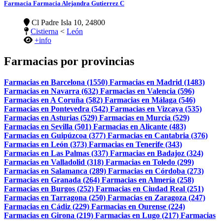
Farmacia Farmacia Alejandra Gutierrez C
Cl Padre Isla 10, 24800
Cistierna
<
León
+info
Farmacias por provincias
Farmacias en Barcelona (1550)
Farmacias en Madrid (1483)
Farmacias en Navarra (632)
Farmacias en Valencia (596)
Farmacias en A Coruña (582)
Farmacias en Málaga (546)
Farmacias en Pontevedra (542)
Farmacias en Vizcaya (535)
Farmacias en Asturias (529)
Farmacias en Murcia (529)
Farmacias en Sevilla (501)
Farmacias en Alicante (483)
Farmacias en Guipúzcoa (377)
Farmacias en Cantabria (376)
Farmacias en León (373)
Farmacias en Tenerife (343)
Farmacias en Las Palmas (337)
Farmacias en Badajoz (324)
Farmacias en Valladolid (318)
Farmacias en Toledo (299)
Farmacias en Salamanca (289)
Farmacias en Córdoba (273)
Farmacias en Granada (264)
Farmacias en Almería (258)
Farmacias en Burgos (252)
Farmacias en Ciudad Real (251)
Farmacias en Tarragona (250)
Farmacias en Zaragoza (247)
Farmacias en Cádiz (229)
Farmacias en Ourense (224)
Farmacias en Girona (219)
Farmacias en Lugo (217)
Farmacias