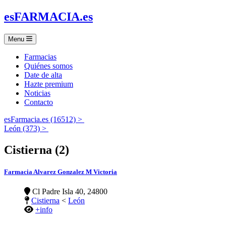
es
FARMACIA
.es
Menu
Farmacias
Quiénes somos
Date de alta
Hazte premium
Noticias
Contacto
esFarmacia.es (16512) >
León (373) >
Cistierna (2)
Farmacia Alvarez Gonzalez M Victoria
Cl Padre Isla 40, 24800
Cistierna
<
León
+info