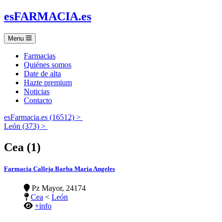
es
FARMACIA
.es
Menu
Farmacias
Quiénes somos
Date de alta
Hazte premium
Noticias
Contacto
esFarmacia.es (16512) >
León (373) >
Cea (1)
Farmacia Calleja Barba Maria Angeles
Pz Mayor, 24174
Cea
<
León
+info