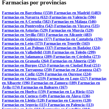
Farmacias por provincias
Farmacias en Barcelona (1550)
Farmacias en Madrid (1483)
Farmacias en Navarra (632)
Farmacias en Valencia (596)
Farmacias en A Coruña (582)
Farmacias en Málaga (546)
Farmacias en Pontevedra (542)
Farmacias en Vizcaya (535)
Farmacias en Asturias (529)
Farmacias en Murcia (529)
Farmacias en Sevilla (501)
Farmacias en Alicante (483)
Farmacias en Guipúzcoa (377)
Farmacias en Cantabria (376)
Farmacias en León (373)
Farmacias en Tenerife (343)
Farmacias en Las Palmas (337)
Farmacias en Badajoz (324)
Farmacias en Valladolid (318)
Farmacias en Toledo (299)
Farmacias en Salamanca (289)
Farmacias en Córdoba (273)
Farmacias en Granada (264)
Farmacias en Almería (258)
Farmacias en Burgos (252)
Farmacias en Ciudad Real (251)
Farmacias en Tarragona (250)
Farmacias en Zaragoza (247)
Farmacias en Cádiz (229)
Farmacias en Ourense (224)
Farmacias en Girona (219)
Farmacias en Lugo (217)
Farmacias
en Albacete (196)
Farmacias en Zamora (189)
Farmacias en
Ávila (174)
Farmacias en Baleares (167)
Farmacias en Huelva (159)
Farmacias en La Rioja (152)
Farmacias en Cuenca (149)
Farmacias en Álava (136)
Farmacias en Lleida (128)
Farmacias en Cáceres (120)
Farmacias en Segovia (115)
Farmacias en Palencia (113)