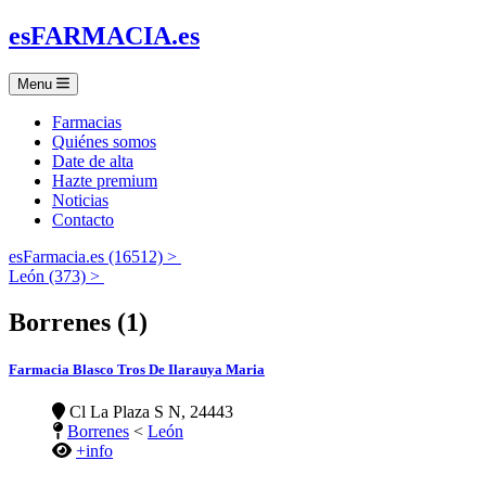
es
FARMACIA
.es
Menu
Farmacias
Quiénes somos
Date de alta
Hazte premium
Noticias
Contacto
esFarmacia.es (16512) >
León (373) >
Borrenes (1)
Farmacia Blasco Tros De Ilarauya Maria
Cl La Plaza S N, 24443
Borrenes
<
León
+info