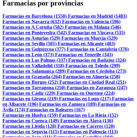
Farmacias por provincias
Farmacias en Barcelona (1550)
Farmacias en Madrid (1483)
Farmacias en Navarra (632)
Farmacias en Valencia (596)
Farmacias en A Coruña (582)
Farmacias en Málaga (546)
Farmacias en Pontevedra (542)
Farmacias en Vizcaya (535)
Farmacias en Asturias (529)
Farmacias en Murcia (529)
Farmacias en Sevilla (501)
Farmacias en Alicante (483)
Farmacias en Guipúzcoa (377)
Farmacias en Cantabria (376)
Farmacias en León (373)
Farmacias en Tenerife (343)
Farmacias en Las Palmas (337)
Farmacias en Badajoz (324)
Farmacias en Valladolid (318)
Farmacias en Toledo (299)
Farmacias en Salamanca (289)
Farmacias en Córdoba (273)
Farmacias en Granada (264)
Farmacias en Almería (258)
Farmacias en Burgos (252)
Farmacias en Ciudad Real (251)
Farmacias en Tarragona (250)
Farmacias en Zaragoza (247)
Farmacias en Cádiz (229)
Farmacias en Ourense (224)
Farmacias en Girona (219)
Farmacias en Lugo (217)
Farmacias
en Albacete (196)
Farmacias en Zamora (189)
Farmacias en
Ávila (174)
Farmacias en Baleares (167)
Farmacias en Huelva (159)
Farmacias en La Rioja (152)
Farmacias en Cuenca (149)
Farmacias en Álava (136)
Farmacias en Lleida (128)
Farmacias en Cáceres (120)
Farmacias en Segovia (115)
Farmacias en Palencia (113)