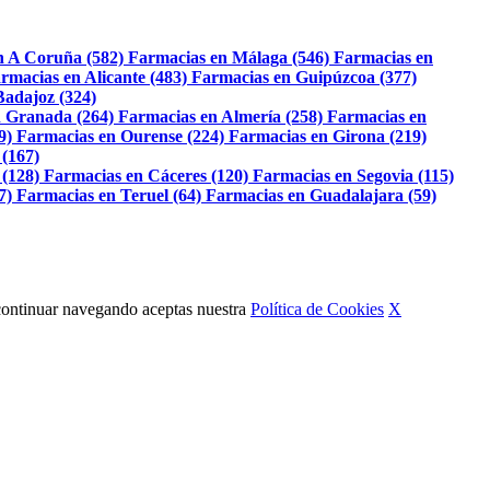
n A Coruña (582)
Farmacias en Málaga (546)
Farmacias en
rmacias en Alicante (483)
Farmacias en Guipúzcoa (377)
Badajoz (324)
 Granada (264)
Farmacias en Almería (258)
Farmacias en
9)
Farmacias en Ourense (224)
Farmacias en Girona (219)
 (167)
 (128)
Farmacias en Cáceres (120)
Farmacias en Segovia (115)
7)
Farmacias en Teruel (64)
Farmacias en Guadalajara (59)
Al continuar navegando aceptas nuestra
Política de Cookies
X