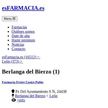
es
FARMACIA
.es
Menu
Farmacias
Quiénes somos
Date de alta
Hazte premium
Noticias
Contacto
esFarmacia.es (16512) >
León (373) >
Berlanga del Bierzo (1)
Farmacia Freire Castro Pablo
Pz Del Ayuntamiento S N, 24438
Berlanga del Bierzo
<
León
+info