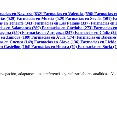
macias en Navarra (632)
Farmacias en Valencia (596)
Farmacias e
ias (529)
Farmacias en Murcia (529)
Farmacias en Sevilla (501)
Fa
s en Tenerife (343)
Farmacias en Las Palmas (337)
Farmacias en 
ias en Salamanca (289)
Farmacias en Córdoba (273)
Farmacias en
agona (250)
Farmacias en Zaragoza (247)
Farmacias en Cádiz (22
 en Zamora (189)
Farmacias en Ávila (174)
Farmacias en Baleares
as en Cuenca (149)
Farmacias en Álava (136)
Farmacias en Lleida
n Castellón (104)
Farmacias en Huesca (79)
Farmacias en Soria (7
navegación, adaptarse a tus preferencias y realizar labores analíticas. 