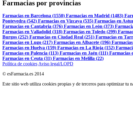
Farmacias por provincias
Farmacias en Barcelona (1550)
Farmacias en Madrid (1483)
Far
Pontevedra (542)
Farmacias en Vizcaya (535)
Farmacias en Astur
Farmacias en Cantabria (376)
Farmacias en León (373)
Farmacia
Farmacias en Valladolid (318)
Farmacias en Toledo (299)
Farmac
Burgos (252)
Farmacias en Ciudad Real (251)
Farmacias en Tarr
Farmacias en Lugo (217)
Farmacias en Albacete (196)
Farmacias
Farmacias en Huelva (159)
Farmacias en La Rioja (152)
Farmaci
Farmacias en Palencia (113)
Farmacias en Jaén (111)
Farmacias e
Farmacias en Ceuta (31)
Farmacias en Melilla (22)
Política de cookies
Aviso legal/LOPD
© esFarmacia.es 2014
Este sitio web utiliza cookies propias y de terceros para optimizar tu 