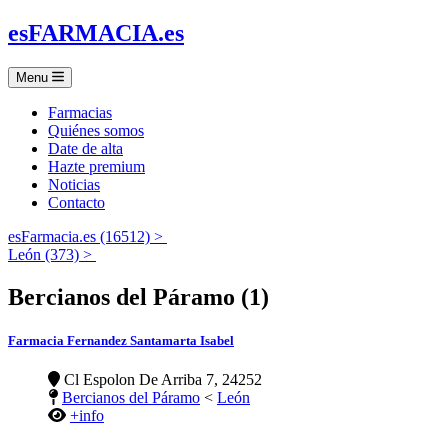
es
FARMACIA
.es
Menu
Farmacias
Quiénes somos
Date de alta
Hazte premium
Noticias
Contacto
esFarmacia.es (16512) >
León (373) >
Bercianos del Páramo (1)
Farmacia Fernandez Santamarta Isabel
Cl Espolon De Arriba 7, 24252
Bercianos del Páramo
<
León
+info