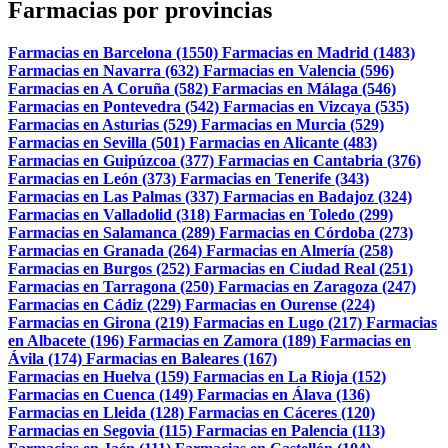
Farmacias por provincias
Farmacias en Barcelona (1550)
Farmacias en Madrid (1483)
Farmacias en Navarra (632)
Farmacias en Valencia (596)
Farmacias en A Coruña (582)
Farmacias en Málaga (546)
Farmacias en Pontevedra (542)
Farmacias en Vizcaya (535)
Farmacias en Asturias (529)
Farmacias en Murcia (529)
Farmacias en Sevilla (501)
Farmacias en Alicante (483)
Farmacias en Guipúzcoa (377)
Farmacias en Cantabria (376)
Farmacias en León (373)
Farmacias en Tenerife (343)
Farmacias en Las Palmas (337)
Farmacias en Badajoz (324)
Farmacias en Valladolid (318)
Farmacias en Toledo (299)
Farmacias en Salamanca (289)
Farmacias en Córdoba (273)
Farmacias en Granada (264)
Farmacias en Almería (258)
Farmacias en Burgos (252)
Farmacias en Ciudad Real (251)
Farmacias en Tarragona (250)
Farmacias en Zaragoza (247)
Farmacias en Cádiz (229)
Farmacias en Ourense (224)
Farmacias en Girona (219)
Farmacias en Lugo (217)
Farmacias
en Albacete (196)
Farmacias en Zamora (189)
Farmacias en
Ávila (174)
Farmacias en Baleares (167)
Farmacias en Huelva (159)
Farmacias en La Rioja (152)
Farmacias en Cuenca (149)
Farmacias en Álava (136)
Farmacias en Lleida (128)
Farmacias en Cáceres (120)
Farmacias en Segovia (115)
Farmacias en Palencia (113)