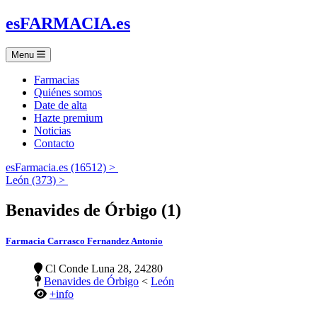
es
FARMACIA
.es
Menu
Farmacias
Quiénes somos
Date de alta
Hazte premium
Noticias
Contacto
esFarmacia.es (16512) >
León (373) >
Benavides de Órbigo (1)
Farmacia Carrasco Fernandez Antonio
Cl Conde Luna 28, 24280
Benavides de Órbigo
<
León
+info