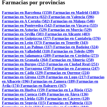
Farmacias por provincias
Farmacias en Barcelona (1550)
Farmacias en Madrid (1483)
Farmacias en Navarra (632)
Farmacias en Valencia (596)
Farmacias en A Coruña (582)
Farmacias en Málaga (546)
Farmacias en Pontevedra (542)
Farmacias en Vizcaya (535)
Farmacias en Asturias (529)
Farmacias en Murcia (529)
Farmacias en Sevilla (501)
Farmacias en Alicante (483)
Farmacias en Guipúzcoa (377)
Farmacias en Cantabria (376)
Farmacias en León (373)
Farmacias en Tenerife (343)
Farmacias en Las Palmas (337)
Farmacias en Badajoz (324)
Farmacias en Valladolid (318)
Farmacias en Toledo (299)
Farmacias en Salamanca (289)
Farmacias en Córdoba (273)
Farmacias en Granada (264)
Farmacias en Almería (258)
Farmacias en Burgos (252)
Farmacias en Ciudad Real (251)
Farmacias en Tarragona (250)
Farmacias en Zaragoza (247)
Farmacias en Cádiz (229)
Farmacias en Ourense (224)
Farmacias en Girona (219)
Farmacias en Lugo (217)
Farmacias
en Albacete (196)
Farmacias en Zamora (189)
Farmacias en
Ávila (174)
Farmacias en Baleares (167)
Farmacias en Huelva (159)
Farmacias en La Rioja (152)
Farmacias en Cuenca (149)
Farmacias en Álava (136)
Farmacias en Lleida (128)
Farmacias en Cáceres (120)
Farmacias en Segovia (115)
Farmacias en Palencia (113)