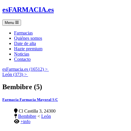
es
FARMACIA
.es
Menu
Farmacias
Quiénes somos
Date de alta
Hazte premium
Noticias
Contacto
esFarmacia.es (16512) >
León (373) >
Bembibre (5)
Farmacia Farmacia Mayoral S C
Cl Castilla 3, 24300
Bembibre
<
León
+info