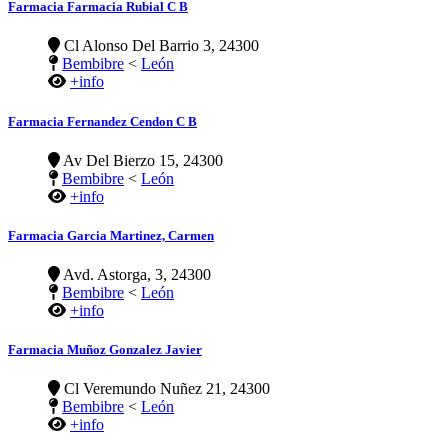
Farmacia Farmacia Rubial C B
Cl Alonso Del Barrio 3, 24300
Bembibre
<
León
+info
Farmacia Fernandez Cendon C B
Av Del Bierzo 15, 24300
Bembibre
<
León
+info
Farmacia Garcia Martinez, Carmen
Avd. Astorga, 3, 24300
Bembibre
<
León
+info
Farmacia Muñoz Gonzalez Javier
Cl Veremundo Nuñez 21, 24300
Bembibre
<
León
+info