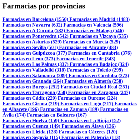
Farmacias por provincias
Farmacias en Barcelona (1550)
Farmacias en Madrid (1483)
Farmacias en Navarra (632)
Farmacias en Valencia (596)
Farmacias en A Coruña (582)
Farmacias en Málaga (546)
Farmacias en Pontevedra (542)
Farmacias en Vizcaya (535)
Farmacias en Asturias (529)
Farmacias en Murcia (529)
Farmacias en Sevilla (501)
Farmacias en Alicante (483)
Farmacias en Guipúzcoa (377)
Farmacias en Cantabria (376)
Farmacias en León (373)
Farmacias en Tenerife (343)
Farmacias en Las Palmas (337)
Farmacias en Badajoz (324)
Farmacias en Valladolid (318)
Farmacias en Toledo (299)
Farmacias en Salamanca (289)
Farmacias en Córdoba (273)
Farmacias en Granada (264)
Farmacias en Almería (258)
Farmacias en Burgos (252)
Farmacias en Ciudad Real (251)
Farmacias en Tarragona (250)
Farmacias en Zaragoza (247)
Farmacias en Cádiz (229)
Farmacias en Ourense (224)
Farmacias en Girona (219)
Farmacias en Lugo (217)
Farmacias
en Albacete (196)
Farmacias en Zamora (189)
Farmacias en
Ávila (174)
Farmacias en Baleares (167)
Farmacias en Huelva (159)
Farmacias en La Rioja (152)
Farmacias en Cuenca (149)
Farmacias en Álava (136)
Farmacias en Lleida (128)
Farmacias en Cáceres (120)
Farmacias en Segovia (115)
Farmacias en Palencia (113)