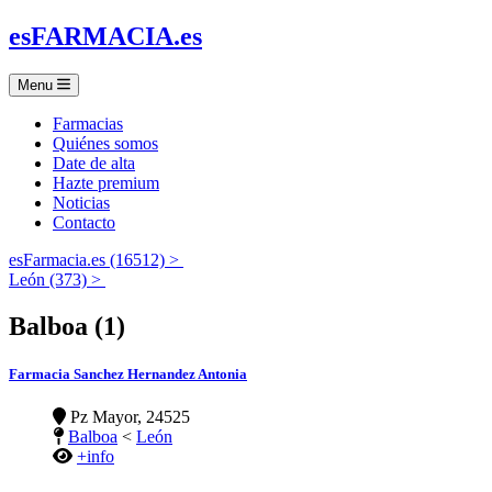
es
FARMACIA
.es
Menu
Farmacias
Quiénes somos
Date de alta
Hazte premium
Noticias
Contacto
esFarmacia.es (16512) >
León (373) >
Balboa (1)
Farmacia Sanchez Hernandez Antonia
Pz Mayor, 24525
Balboa
<
León
+info