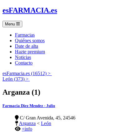
es
FARMACIA
.es
Menu
Farmacias
Quiénes somos
Date de alta
Hazte premium
Noticias
Contacto
esFarmacia.es (16512) >
León (373) >
Arganza (1)
Farmacia Diez Mendez - Julio
C/ Gran Avenida, 45, 24546
Arganza
<
León
+info