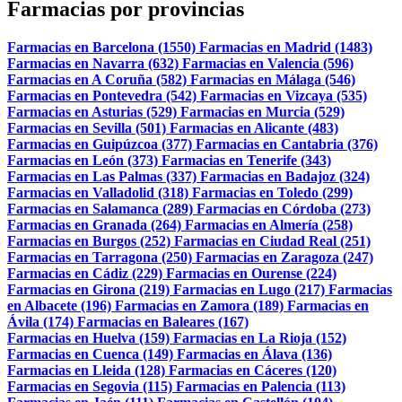
Farmacias por provincias
Farmacias en Barcelona (1550)
Farmacias en Madrid (1483)
Farmacias en Navarra (632)
Farmacias en Valencia (596)
Farmacias en A Coruña (582)
Farmacias en Málaga (546)
Farmacias en Pontevedra (542)
Farmacias en Vizcaya (535)
Farmacias en Asturias (529)
Farmacias en Murcia (529)
Farmacias en Sevilla (501)
Farmacias en Alicante (483)
Farmacias en Guipúzcoa (377)
Farmacias en Cantabria (376)
Farmacias en León (373)
Farmacias en Tenerife (343)
Farmacias en Las Palmas (337)
Farmacias en Badajoz (324)
Farmacias en Valladolid (318)
Farmacias en Toledo (299)
Farmacias en Salamanca (289)
Farmacias en Córdoba (273)
Farmacias en Granada (264)
Farmacias en Almería (258)
Farmacias en Burgos (252)
Farmacias en Ciudad Real (251)
Farmacias en Tarragona (250)
Farmacias en Zaragoza (247)
Farmacias en Cádiz (229)
Farmacias en Ourense (224)
Farmacias en Girona (219)
Farmacias en Lugo (217)
Farmacias
en Albacete (196)
Farmacias en Zamora (189)
Farmacias en
Ávila (174)
Farmacias en Baleares (167)
Farmacias en Huelva (159)
Farmacias en La Rioja (152)
Farmacias en Cuenca (149)
Farmacias en Álava (136)
Farmacias en Lleida (128)
Farmacias en Cáceres (120)
Farmacias en Segovia (115)
Farmacias en Palencia (113)