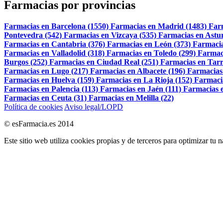
Farmacias por provincias
Farmacias en Barcelona (1550)
Farmacias en Madrid (1483)
Far
Pontevedra (542)
Farmacias en Vizcaya (535)
Farmacias en Astur
Farmacias en Cantabria (376)
Farmacias en León (373)
Farmacia
Farmacias en Valladolid (318)
Farmacias en Toledo (299)
Farmac
Burgos (252)
Farmacias en Ciudad Real (251)
Farmacias en Tarr
Farmacias en Lugo (217)
Farmacias en Albacete (196)
Farmacias
Farmacias en Huelva (159)
Farmacias en La Rioja (152)
Farmaci
Farmacias en Palencia (113)
Farmacias en Jaén (111)
Farmacias e
Farmacias en Ceuta (31)
Farmacias en Melilla (22)
Política de cookies
Aviso legal/LOPD
© esFarmacia.es 2014
Este sitio web utiliza cookies propias y de terceros para optimizar tu 