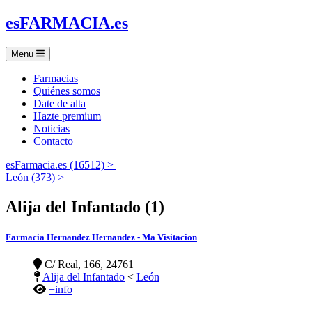
es
FARMACIA
.es
Menu
Farmacias
Quiénes somos
Date de alta
Hazte premium
Noticias
Contacto
esFarmacia.es (16512) >
León (373) >
Alija del Infantado (1)
Farmacia Hernandez Hernandez - Ma Visitacion
C/ Real, 166, 24761
Alija del Infantado
<
León
+info