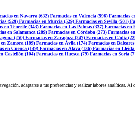
macias en Navarra (632)
Farmacias en Valencia (596)
Farmacias e
ias (529)
Farmacias en Murcia (529)
Farmacias en Sevilla (501)
Fa
s en Tenerife (343)
Farmacias en Las Palmas (337)
Farmacias en 
ias en Salamanca (289)
Farmacias en Córdoba (273)
Farmacias en
agona (250)
Farmacias en Zaragoza (247)
Farmacias en Cádiz (22
 en Zamora (189)
Farmacias en Ávila (174)
Farmacias en Baleares
as en Cuenca (149)
Farmacias en Álava (136)
Farmacias en Lleida
n Castellón (104)
Farmacias en Huesca (79)
Farmacias en Soria (7
navegación, adaptarse a tus preferencias y realizar labores analíticas. 