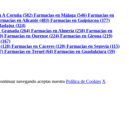
n A Coruña (582)
Farmacias en Málaga (546)
Farmacias en
rmacias en Alicante (483)
Farmacias en Guipúzcoa (377)
Badajoz (324)
 Granada (264)
Farmacias en Almería (258)
Farmacias en
9)
Farmacias en Ourense (224)
Farmacias en Girona (219)
 (167)
 (128)
Farmacias en Cáceres (120)
Farmacias en Segovia (115)
7)
Farmacias en Teruel (64)
Farmacias en Guadalajara (59)
Al continuar navegando aceptas nuestra
Política de Cookies
X