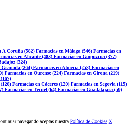
n A Coruña (582)
Farmacias en Málaga (546)
Farmacias en
rmacias en Alicante (483)
Farmacias en Guipúzcoa (377)
Badajoz (324)
 Granada (264)
Farmacias en Almería (258)
Farmacias en
9)
Farmacias en Ourense (224)
Farmacias en Girona (219)
 (167)
 (128)
Farmacias en Cáceres (120)
Farmacias en Segovia (115)
7)
Farmacias en Teruel (64)
Farmacias en Guadalajara (59)
Al continuar navegando aceptas nuestra
Política de Cookies
X