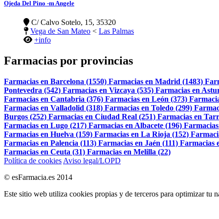
Ojeda Del Pino -m Angele
C/ Calvo Sotelo, 15, 35320
Vega de San Mateo
<
Las Palmas
+info
Farmacias por provincias
Farmacias en Barcelona (1550)
Farmacias en Madrid (1483)
Far
Pontevedra (542)
Farmacias en Vizcaya (535)
Farmacias en Astur
Farmacias en Cantabria (376)
Farmacias en León (373)
Farmacia
Farmacias en Valladolid (318)
Farmacias en Toledo (299)
Farmac
Burgos (252)
Farmacias en Ciudad Real (251)
Farmacias en Tarr
Farmacias en Lugo (217)
Farmacias en Albacete (196)
Farmacias
Farmacias en Huelva (159)
Farmacias en La Rioja (152)
Farmaci
Farmacias en Palencia (113)
Farmacias en Jaén (111)
Farmacias e
Farmacias en Ceuta (31)
Farmacias en Melilla (22)
Política de cookies
Aviso legal/LOPD
© esFarmacia.es 2014
Este sitio web utiliza cookies propias y de terceros para optimizar tu 