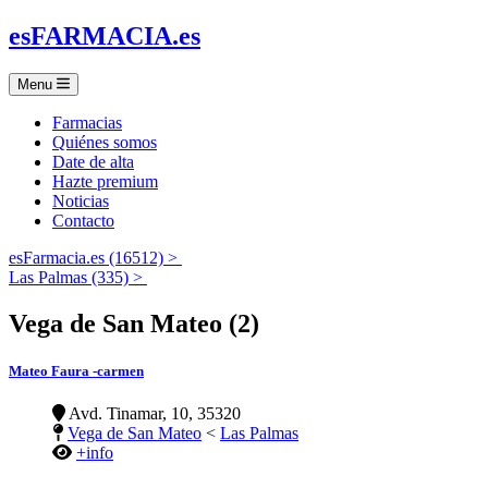
es
FARMACIA
.es
Menu
Farmacias
Quiénes somos
Date de alta
Hazte premium
Noticias
Contacto
esFarmacia.es (16512) >
Las Palmas (335) >
Vega de San Mateo (2)
Mateo Faura -carmen
Avd. Tinamar, 10, 35320
Vega de San Mateo
<
Las Palmas
+info