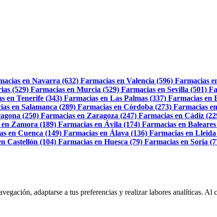
macias en Navarra (632)
Farmacias en Valencia (596)
Farmacias e
ias (529)
Farmacias en Murcia (529)
Farmacias en Sevilla (501)
Fa
s en Tenerife (343)
Farmacias en Las Palmas (337)
Farmacias en 
ias en Salamanca (289)
Farmacias en Córdoba (273)
Farmacias en
agona (250)
Farmacias en Zaragoza (247)
Farmacias en Cádiz (22
 en Zamora (189)
Farmacias en Ávila (174)
Farmacias en Baleares
as en Cuenca (149)
Farmacias en Álava (136)
Farmacias en Lleida
n Castellón (104)
Farmacias en Huesca (79)
Farmacias en Soria (7
navegación, adaptarse a tus preferencias y realizar labores analíticas. 