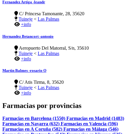
Fernandez Artiga -leandr
C/ Princesa Tamonante, 28, 35620
Tuineje
<
Las Palmas
+info
Hernandez Betancort -antonio
Aeropuerto Del Matorral, S/n, 35610
Tuineje
<
Las Palmas
+info
Martin Balmes -rosario O
C/ Atis Tirma, 8, 35620
Tuineje
<
Las Palmas
+info
Farmacias por provincias
Farmacias en Barcelona (1550)
Farmacias en Madrid (1483)
Farmacias en Navarra (632)
Farmacias en Valencia (596)
Farmacias en A Coruña (582)
Farmacias en Málaga (546)