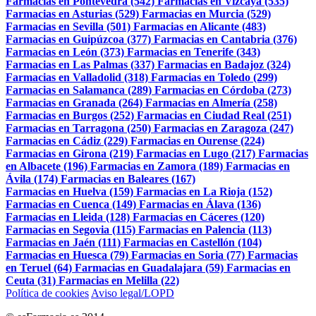
Farmacias en Pontevedra (542)
Farmacias en Vizcaya (535)
Farmacias en Asturias (529)
Farmacias en Murcia (529)
Farmacias en Sevilla (501)
Farmacias en Alicante (483)
Farmacias en Guipúzcoa (377)
Farmacias en Cantabria (376)
Farmacias en León (373)
Farmacias en Tenerife (343)
Farmacias en Las Palmas (337)
Farmacias en Badajoz (324)
Farmacias en Valladolid (318)
Farmacias en Toledo (299)
Farmacias en Salamanca (289)
Farmacias en Córdoba (273)
Farmacias en Granada (264)
Farmacias en Almería (258)
Farmacias en Burgos (252)
Farmacias en Ciudad Real (251)
Farmacias en Tarragona (250)
Farmacias en Zaragoza (247)
Farmacias en Cádiz (229)
Farmacias en Ourense (224)
Farmacias en Girona (219)
Farmacias en Lugo (217)
Farmacias
en Albacete (196)
Farmacias en Zamora (189)
Farmacias en
Ávila (174)
Farmacias en Baleares (167)
Farmacias en Huelva (159)
Farmacias en La Rioja (152)
Farmacias en Cuenca (149)
Farmacias en Álava (136)
Farmacias en Lleida (128)
Farmacias en Cáceres (120)
Farmacias en Segovia (115)
Farmacias en Palencia (113)
Farmacias en Jaén (111)
Farmacias en Castellón (104)
Farmacias en Huesca (79)
Farmacias en Soria (77)
Farmacias
en Teruel (64)
Farmacias en Guadalajara (59)
Farmacias en
Ceuta (31)
Farmacias en Melilla (22)
Política de cookies
Aviso legal/LOPD