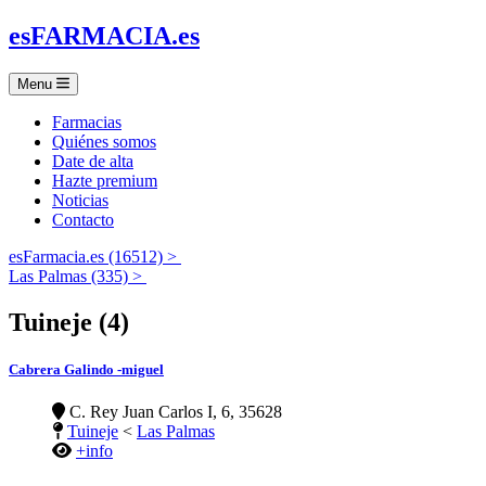
es
FARMACIA
.es
Menu
Farmacias
Quiénes somos
Date de alta
Hazte premium
Noticias
Contacto
esFarmacia.es (16512) >
Las Palmas (335) >
Tuineje (4)
Cabrera Galindo -miguel
C. Rey Juan Carlos I, 6, 35628
Tuineje
<
Las Palmas
+info