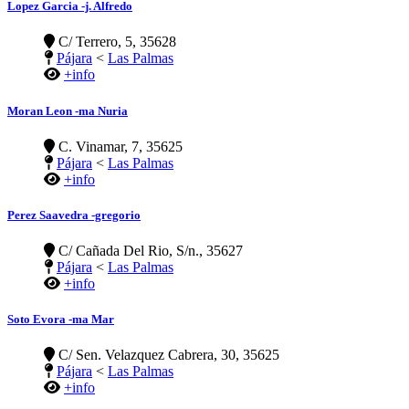
Lopez Garcia -j. Alfredo
C/ Terrero, 5, 35628
Pájara
<
Las Palmas
+info
Moran Leon -ma Nuria
C. Vinamar, 7, 35625
Pájara
<
Las Palmas
+info
Perez Saavedra -gregorio
C/ Cañada Del Rio, S/n., 35627
Pájara
<
Las Palmas
+info
Soto Evora -ma Mar
C/ Sen. Velazquez Cabrera, 30, 35625
Pájara
<
Las Palmas
+info