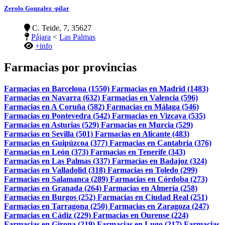
Zerolo Gonzalez -pilar
C. Teide, 7, 35627
Pájara
<
Las Palmas
+info
Farmacias por provincias
Farmacias en Barcelona (1550)
Farmacias en Madrid (1483)
Farmacias en Navarra (632)
Farmacias en Valencia (596)
Farmacias en A Coruña (582)
Farmacias en Málaga (546)
Farmacias en Pontevedra (542)
Farmacias en Vizcaya (535)
Farmacias en Asturias (529)
Farmacias en Murcia (529)
Farmacias en Sevilla (501)
Farmacias en Alicante (483)
Farmacias en Guipúzcoa (377)
Farmacias en Cantabria (376)
Farmacias en León (373)
Farmacias en Tenerife (343)
Farmacias en Las Palmas (337)
Farmacias en Badajoz (324)
Farmacias en Valladolid (318)
Farmacias en Toledo (299)
Farmacias en Salamanca (289)
Farmacias en Córdoba (273)
Farmacias en Granada (264)
Farmacias en Almería (258)
Farmacias en Burgos (252)
Farmacias en Ciudad Real (251)
Farmacias en Tarragona (250)
Farmacias en Zaragoza (247)
Farmacias en Cádiz (229)
Farmacias en Ourense (224)
Farmacias en Girona (219)
Farmacias en Lugo (217)
Farmacias