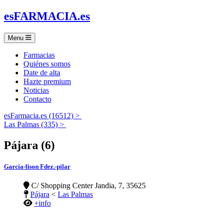
es
FARMACIA
.es
Menu
Farmacias
Quiénes somos
Date de alta
Hazte premium
Noticias
Contacto
esFarmacia.es (16512) >
Las Palmas (335) >
Pájara (6)
Garcia-lison Fdez.-pilar
C/ Shopping Center Jandia, 7, 35625
Pájara
<
Las Palmas
+info