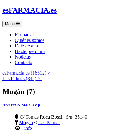
es
FARMACIA
.es
Menu
Farmacias
Quiénes somos
Date de alta
Hazte premium
Noticias
Contacto
esFarmacia.es (16512) >
Las Palmas (335) >
Mogán (7)
Alvarez & Male -s.c.p.
C/ Tomas Roca Bosch, S/n, 35140
Mogán
<
Las Palmas
+info