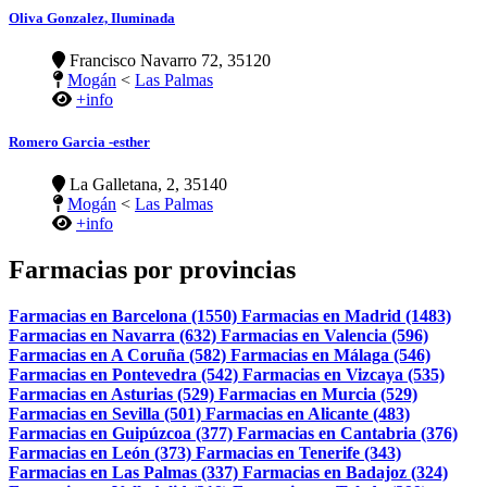
Oliva Gonzalez, Iluminada
Francisco Navarro 72, 35120
Mogán
<
Las Palmas
+info
Romero Garcia -esther
La Galletana, 2, 35140
Mogán
<
Las Palmas
+info
Farmacias por provincias
Farmacias en Barcelona (1550)
Farmacias en Madrid (1483)
Farmacias en Navarra (632)
Farmacias en Valencia (596)
Farmacias en A Coruña (582)
Farmacias en Málaga (546)
Farmacias en Pontevedra (542)
Farmacias en Vizcaya (535)
Farmacias en Asturias (529)
Farmacias en Murcia (529)
Farmacias en Sevilla (501)
Farmacias en Alicante (483)
Farmacias en Guipúzcoa (377)
Farmacias en Cantabria (376)
Farmacias en León (373)
Farmacias en Tenerife (343)
Farmacias en Las Palmas (337)
Farmacias en Badajoz (324)