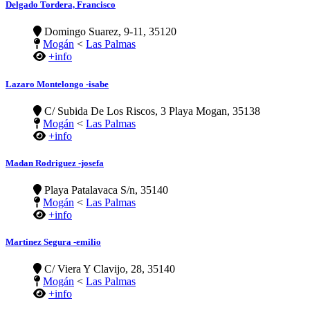
Delgado Tordera, Francisco
Domingo Suarez, 9-11, 35120
Mogán
<
Las Palmas
+info
Lazaro Montelongo -isabe
C/ Subida De Los Riscos, 3 Playa Mogan, 35138
Mogán
<
Las Palmas
+info
Madan Rodriguez -josefa
Playa Patalavaca S/n, 35140
Mogán
<
Las Palmas
+info
Martinez Segura -emilio
C/ Viera Y Clavijo, 28, 35140
Mogán
<
Las Palmas
+info