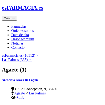
es
FARMACIA
.es
Menu
Farmacias
Quiénes somos
Date de alta
Hazte premium
Noticias
Contacto
esFarmacia.es (16512) >
Las Palmas (335) >
Agaete (1)
Arencibia Bravo De Lagun
C/ La Concepcion, 9, 35480
Agaete
<
Las Palmas
+info