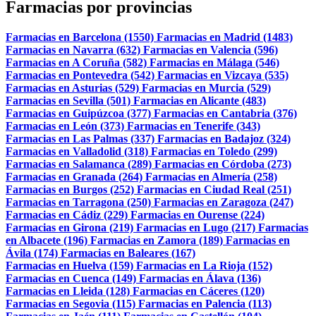
Farmacias por provincias
Farmacias en Barcelona (1550)
Farmacias en Madrid (1483)
Farmacias en Navarra (632)
Farmacias en Valencia (596)
Farmacias en A Coruña (582)
Farmacias en Málaga (546)
Farmacias en Pontevedra (542)
Farmacias en Vizcaya (535)
Farmacias en Asturias (529)
Farmacias en Murcia (529)
Farmacias en Sevilla (501)
Farmacias en Alicante (483)
Farmacias en Guipúzcoa (377)
Farmacias en Cantabria (376)
Farmacias en León (373)
Farmacias en Tenerife (343)
Farmacias en Las Palmas (337)
Farmacias en Badajoz (324)
Farmacias en Valladolid (318)
Farmacias en Toledo (299)
Farmacias en Salamanca (289)
Farmacias en Córdoba (273)
Farmacias en Granada (264)
Farmacias en Almería (258)
Farmacias en Burgos (252)
Farmacias en Ciudad Real (251)
Farmacias en Tarragona (250)
Farmacias en Zaragoza (247)
Farmacias en Cádiz (229)
Farmacias en Ourense (224)
Farmacias en Girona (219)
Farmacias en Lugo (217)
Farmacias
en Albacete (196)
Farmacias en Zamora (189)
Farmacias en
Ávila (174)
Farmacias en Baleares (167)
Farmacias en Huelva (159)
Farmacias en La Rioja (152)
Farmacias en Cuenca (149)
Farmacias en Álava (136)
Farmacias en Lleida (128)
Farmacias en Cáceres (120)
Farmacias en Segovia (115)
Farmacias en Palencia (113)