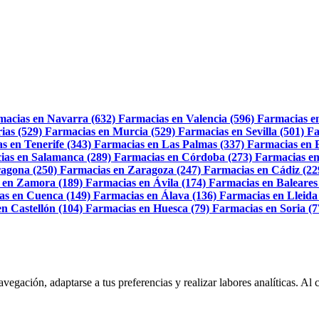
macias en Navarra (632)
Farmacias en Valencia (596)
Farmacias e
ias (529)
Farmacias en Murcia (529)
Farmacias en Sevilla (501)
Fa
s en Tenerife (343)
Farmacias en Las Palmas (337)
Farmacias en 
ias en Salamanca (289)
Farmacias en Córdoba (273)
Farmacias en
agona (250)
Farmacias en Zaragoza (247)
Farmacias en Cádiz (22
 en Zamora (189)
Farmacias en Ávila (174)
Farmacias en Baleares
as en Cuenca (149)
Farmacias en Álava (136)
Farmacias en Lleida
n Castellón (104)
Farmacias en Huesca (79)
Farmacias en Soria (7
navegación, adaptarse a tus preferencias y realizar labores analíticas. 