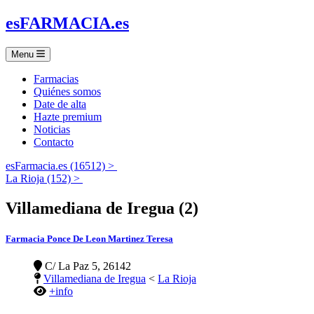
es
FARMACIA
.es
Menu
Farmacias
Quiénes somos
Date de alta
Hazte premium
Noticias
Contacto
esFarmacia.es (16512) >
La Rioja (152) >
Villamediana de Iregua (2)
Farmacia Ponce De Leon Martinez Teresa
C/ La Paz 5, 26142
Villamediana de Iregua
<
La Rioja
+info