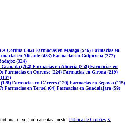
n A Coruña (582)
Farmacias en Málaga (546)
Farmacias en
rmacias en Alicante (483)
Farmacias en Guipúzcoa (377)
Badajoz (324)
 Granada (264)
Farmacias en Almería (258)
Farmacias en
9)
Farmacias en Ourense (224)
Farmacias en Girona (219)
 (167)
 (128)
Farmacias en Cáceres (120)
Farmacias en Segovia (115)
7)
Farmacias en Teruel (64)
Farmacias en Guadalajara (59)
Al continuar navegando aceptas nuestra
Política de Cookies
X