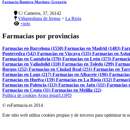
Farmacia Ramirez Martinez, Gregorio
C/ Cameros, 37, 26142
Villamediana de Iregua
<
La Rioja
+info
Farmacias por provincias
Farmacias en Barcelona (1550)
Farmacias en Madrid (1483)
Far
Pontevedra (542)
Farmacias en Vizcaya (535)
Farmacias en Astur
Farmacias en Cantabria (376)
Farmacias en León (373)
Farmacia
Farmacias en Valladolid (318)
Farmacias en Toledo (299)
Farmac
Burgos (252)
Farmacias en Ciudad Real (251)
Farmacias en Tarr
Farmacias en Lugo (217)
Farmacias en Albacete (196)
Farmacias
Farmacias en Huelva (159)
Farmacias en La Rioja (152)
Farmaci
Farmacias en Palencia (113)
Farmacias en Jaén (111)
Farmacias e
Farmacias en Ceuta (31)
Farmacias en Melilla (22)
Política de cookies
Aviso legal/LOPD
© esFarmacia.es 2014
Este sitio web utiliza cookies propias y de terceros para optimizar tu 