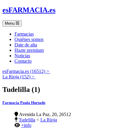
es
FARMACIA
.es
Menu
Farmacias
Quiénes somos
Date de alta
Hazte premium
Noticias
Contacto
esFarmacia.es (16512) >
La Rioja (152) >
Tudelilla (1)
Farmacia Paula Hurtado
Avenida La Paz, 20, 26512
Tudelilla
<
La Rioja
+info