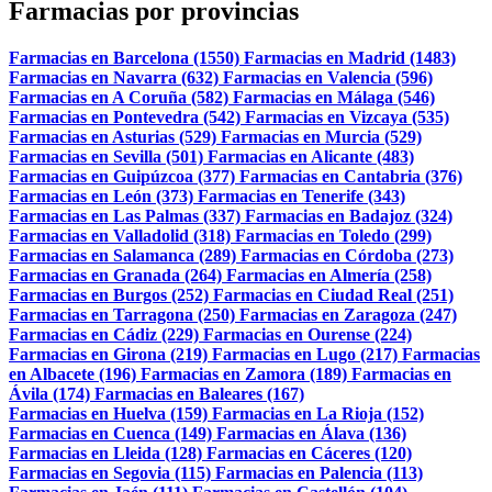
Farmacias por provincias
Farmacias en Barcelona (1550)
Farmacias en Madrid (1483)
Farmacias en Navarra (632)
Farmacias en Valencia (596)
Farmacias en A Coruña (582)
Farmacias en Málaga (546)
Farmacias en Pontevedra (542)
Farmacias en Vizcaya (535)
Farmacias en Asturias (529)
Farmacias en Murcia (529)
Farmacias en Sevilla (501)
Farmacias en Alicante (483)
Farmacias en Guipúzcoa (377)
Farmacias en Cantabria (376)
Farmacias en León (373)
Farmacias en Tenerife (343)
Farmacias en Las Palmas (337)
Farmacias en Badajoz (324)
Farmacias en Valladolid (318)
Farmacias en Toledo (299)
Farmacias en Salamanca (289)
Farmacias en Córdoba (273)
Farmacias en Granada (264)
Farmacias en Almería (258)
Farmacias en Burgos (252)
Farmacias en Ciudad Real (251)
Farmacias en Tarragona (250)
Farmacias en Zaragoza (247)
Farmacias en Cádiz (229)
Farmacias en Ourense (224)
Farmacias en Girona (219)
Farmacias en Lugo (217)
Farmacias
en Albacete (196)
Farmacias en Zamora (189)
Farmacias en
Ávila (174)
Farmacias en Baleares (167)
Farmacias en Huelva (159)
Farmacias en La Rioja (152)
Farmacias en Cuenca (149)
Farmacias en Álava (136)
Farmacias en Lleida (128)
Farmacias en Cáceres (120)
Farmacias en Segovia (115)
Farmacias en Palencia (113)