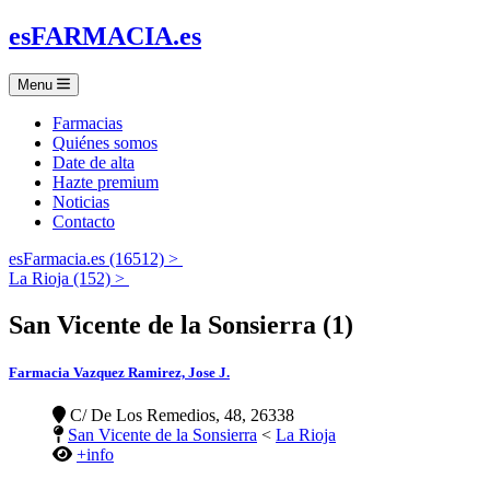
es
FARMACIA
.es
Menu
Farmacias
Quiénes somos
Date de alta
Hazte premium
Noticias
Contacto
esFarmacia.es (16512) >
La Rioja (152) >
San Vicente de la Sonsierra (1)
Farmacia Vazquez Ramirez, Jose J.
C/ De Los Remedios, 48, 26338
San Vicente de la Sonsierra
<
La Rioja
+info