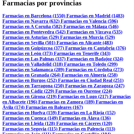
Farmacias por provincias
Farmacias en Barcelona (1550)
Farmacias en Madrid (1483)
Farmacias en Navarra (632)
Farmacias en Valencia (596)
Farmacias en A Coruña (582)
Farmacias en Málaga (546)
Farmacias en Pontevedra (542)
Farmacias en Vizcaya (535)
Farmacias en Asturias (529)
Farmacias en Murcia (529)
Farmacias en Sevilla (501)
Farmacias en Alicante (483)
Farmacias en Guipúzcoa (377)
Farmacias en Cantabria (376)
Farmacias en León (373)
Farmacias en Tenerife (343)
Farmacias en Las Palmas (337)
Farmacias en Badajoz (324)
Farmacias en Valladolid (318)
Farmacias en Toledo (299)
Farmacias en Salamanca (289)
Farmacias en Córdoba (273)
Farmacias en Granada (264)
Farmacias en Almería (258)
Farmacias en Burgos (252)
Farmacias en Ciudad Real (251)
Farmacias en Tarragona (250)
Farmacias en Zaragoza (247)
Farmacias en Cádiz (229)
Farmacias en Ourense (224)
Farmacias en Girona (219)
Farmacias en Lugo (217)
Farmacias
en Albacete (196)
Farmacias en Zamora (189)
Farmacias en
Ávila (174)
Farmacias en Baleares (167)
Farmacias en Huelva (159)
Farmacias en La Rioja (152)
Farmacias en Cuenca (149)
Farmacias en Álava (136)
Farmacias en Lleida (128)
Farmacias en Cáceres (120)
Farmacias en Segovia (115)
Farmacias en Palencia (113)