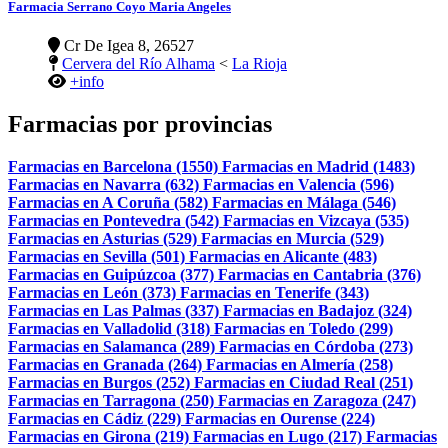
Farmacia Serrano Coyo Maria Angeles
Cr De Igea 8, 26527
Cervera del Río Alhama
<
La Rioja
+info
Farmacias por provincias
Farmacias en Barcelona (1550)
Farmacias en Madrid (1483)
Farmacias en Navarra (632)
Farmacias en Valencia (596)
Farmacias en A Coruña (582)
Farmacias en Málaga (546)
Farmacias en Pontevedra (542)
Farmacias en Vizcaya (535)
Farmacias en Asturias (529)
Farmacias en Murcia (529)
Farmacias en Sevilla (501)
Farmacias en Alicante (483)
Farmacias en Guipúzcoa (377)
Farmacias en Cantabria (376)
Farmacias en León (373)
Farmacias en Tenerife (343)
Farmacias en Las Palmas (337)
Farmacias en Badajoz (324)
Farmacias en Valladolid (318)
Farmacias en Toledo (299)
Farmacias en Salamanca (289)
Farmacias en Córdoba (273)
Farmacias en Granada (264)
Farmacias en Almería (258)
Farmacias en Burgos (252)
Farmacias en Ciudad Real (251)
Farmacias en Tarragona (250)
Farmacias en Zaragoza (247)
Farmacias en Cádiz (229)
Farmacias en Ourense (224)
Farmacias en Girona (219)
Farmacias en Lugo (217)
Farmacias