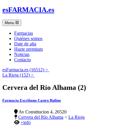
es
FARMACIA
.es
Menu
Farmacias
Quiénes somos
Date de alta
Hazte premium
Noticias
Contacto
esFarmacia.es (16512) >
La Rioja (152) >
Cervera del Río Alhama (2)
Farmacia Escribano Castro Rufino
Av Constitucion 4, 26520
Cervera del Río Alhama
<
La Rioja
+info