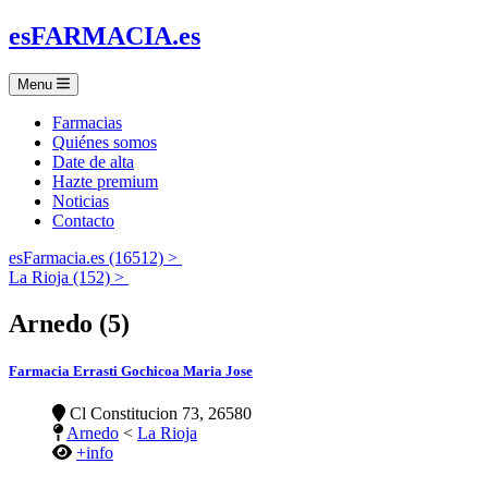
es
FARMACIA
.es
Menu
Farmacias
Quiénes somos
Date de alta
Hazte premium
Noticias
Contacto
esFarmacia.es (16512) >
La Rioja (152) >
Arnedo (5)
Farmacia Errasti Gochicoa Maria Jose
Cl Constitucion 73, 26580
Arnedo
<
La Rioja
+info