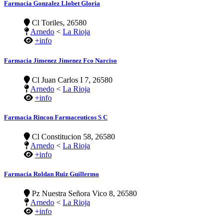
Farmacia Gonzalez Llobet Gloria
Cl Toriles, 26580
Arnedo
<
La Rioja
+info
Farmacia Jimenez Jimenez Fco Narciso
Cl Juan Carlos I 7, 26580
Arnedo
<
La Rioja
+info
Farmacia Rincon Farmaceuticos S C
Cl Constitucion 58, 26580
Arnedo
<
La Rioja
+info
Farmacia Roldan Ruiz Guillermo
Pz Nuestra Señora Vico 8, 26580
Arnedo
<
La Rioja
+info