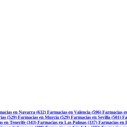
macias en Navarra (632)
Farmacias en Valencia (596)
Farmacias e
ias (529)
Farmacias en Murcia (529)
Farmacias en Sevilla (501)
Fa
s en Tenerife (343)
Farmacias en Las Palmas (337)
Farmacias en 