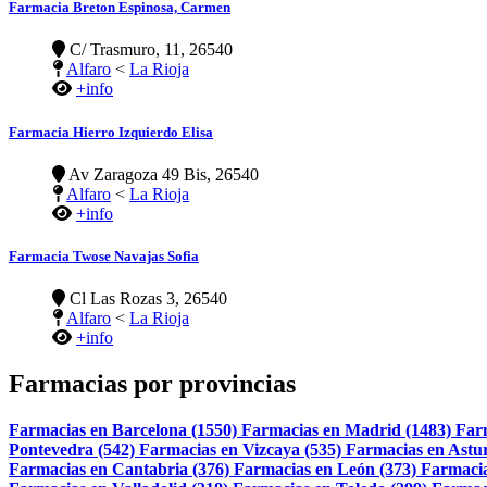
Farmacia Breton Espinosa, Carmen
C/ Trasmuro, 11, 26540
Alfaro
<
La Rioja
+info
Farmacia Hierro Izquierdo Elisa
Av Zaragoza 49 Bis, 26540
Alfaro
<
La Rioja
+info
Farmacia Twose Navajas Sofia
Cl Las Rozas 3, 26540
Alfaro
<
La Rioja
+info
Farmacias por provincias
Farmacias en Barcelona (1550)
Farmacias en Madrid (1483)
Far
Pontevedra (542)
Farmacias en Vizcaya (535)
Farmacias en Astur
Farmacias en Cantabria (376)
Farmacias en León (373)
Farmacia