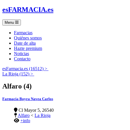
es
FARMACIA
.es
Menu
Farmacias
Quiénes somos
Date de alta
Hazte premium
Noticias
Contacto
esFarmacia.es (16512) >
La Rioja (152) >
Alfaro (4)
Farmacia Boyra Navea Carlos
Cl Mayor 5, 26540
Alfaro
<
La Rioja
+info