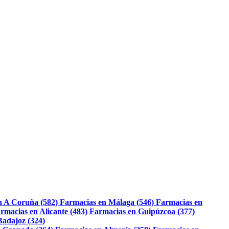
n A Coruña (582)
Farmacias en Málaga (546)
Farmacias en
rmacias en Alicante (483)
Farmacias en Guipúzcoa (377)
Badajoz (324)