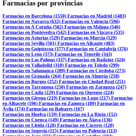
Farmacias por provincias
Farmacias en Barcelona (1550)
Farmacias en Madrid (1483)
Farmacias en Navarra (632)
Farmacias en Valencia (596)
Farmacias en A Coruña (582)
Farmacias en Málaga (546)
Farmacias en Pontevedra (542)
Farmacias en Vizcaya (535)
Farmacias en Asturias (529)
Farmacias en Murcia (529)
Farmacias en Sevilla (501)
Farmacias en Alicante (483)
Farmacias en Guipúzcoa (377)
Farmacias en Cantabria (376)
Farmacias en León (373)
Farmacias en Tenerife (343)
Farmacias en Las Palmas (337)
Farmacias en Badajoz (324)
Farmacias en Valladolid (318)
Farmacias en Toledo (299)
Farmacias en Salamanca (289)
Farmacias en Córdoba (273)
Farmacias en Granada (264)
Farmacias en Almería (258)
Farmacias en Burgos (252)
Farmacias en Ciudad Real (251)
Farmacias en Tarragona (250)
Farmacias en Zaragoza (247)
Farmacias en Cádiz (229)
Farmacias en Ourense (224)
Farmacias en Girona (219)
Farmacias en Lugo (217)
Farmacias
en Albacete (196)
Farmacias en Zamora (189)
Farmacias en
Ávila (174)
Farmacias en Baleares (167)
Farmacias en Huelva (159)
Farmacias en La Rioja (152)
Farmacias en Cuenca (149)
Farmacias en Álava (136)
Farmacias en Lleida (128)
Farmacias en Cáceres (120)
Farmacias en Segovia (115)
Farmacias en Palencia (113)