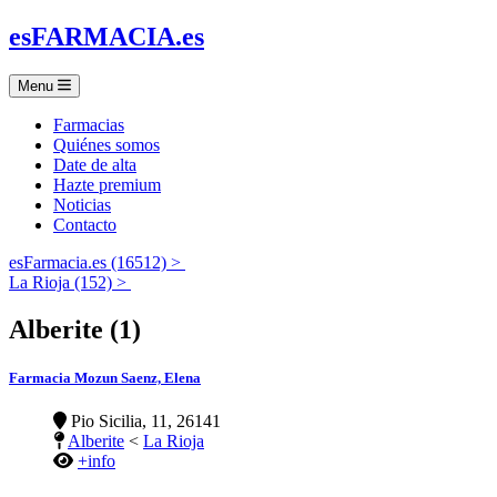
es
FARMACIA
.es
Menu
Farmacias
Quiénes somos
Date de alta
Hazte premium
Noticias
Contacto
esFarmacia.es (16512) >
La Rioja (152) >
Alberite (1)
Farmacia Mozun Saenz, Elena
Pio Sicilia, 11, 26141
Alberite
<
La Rioja
+info