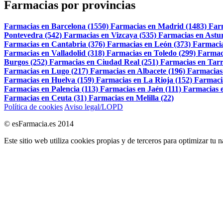
Farmacias por provincias
Farmacias en Barcelona (1550)
Farmacias en Madrid (1483)
Far
Pontevedra (542)
Farmacias en Vizcaya (535)
Farmacias en Astur
Farmacias en Cantabria (376)
Farmacias en León (373)
Farmacia
Farmacias en Valladolid (318)
Farmacias en Toledo (299)
Farmac
Burgos (252)
Farmacias en Ciudad Real (251)
Farmacias en Tarr
Farmacias en Lugo (217)
Farmacias en Albacete (196)
Farmacias
Farmacias en Huelva (159)
Farmacias en La Rioja (152)
Farmaci
Farmacias en Palencia (113)
Farmacias en Jaén (111)
Farmacias e
Farmacias en Ceuta (31)
Farmacias en Melilla (22)
Política de cookies
Aviso legal/LOPD
© esFarmacia.es 2014
Este sitio web utiliza cookies propias y de terceros para optimizar tu 