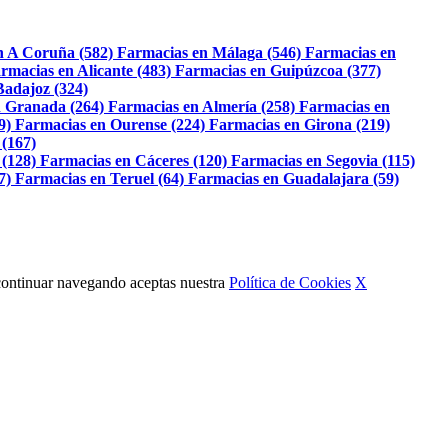
n A Coruña (582)
Farmacias en Málaga (546)
Farmacias en
rmacias en Alicante (483)
Farmacias en Guipúzcoa (377)
Badajoz (324)
 Granada (264)
Farmacias en Almería (258)
Farmacias en
9)
Farmacias en Ourense (224)
Farmacias en Girona (219)
 (167)
 (128)
Farmacias en Cáceres (120)
Farmacias en Segovia (115)
7)
Farmacias en Teruel (64)
Farmacias en Guadalajara (59)
Al continuar navegando aceptas nuestra
Política de Cookies
X