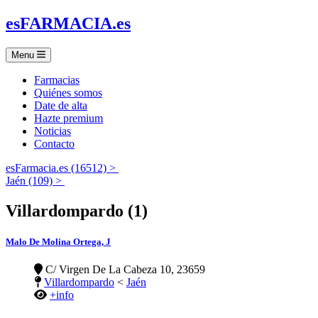
es
FARMACIA
.es
Menu
Farmacias
Quiénes somos
Date de alta
Hazte premium
Noticias
Contacto
esFarmacia.es (16512) >
Jaén (109) >
Villardompardo (1)
Malo De Molina Ortega, J
C/ Virgen De La Cabeza 10, 23659
Villardompardo
<
Jaén
+info