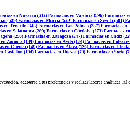
macias en Navarra (632)
Farmacias en Valencia (596)
Farmacias e
ias (529)
Farmacias en Murcia (529)
Farmacias en Sevilla (501)
Fa
s en Tenerife (343)
Farmacias en Las Palmas (337)
Farmacias en 
ias en Salamanca (289)
Farmacias en Córdoba (273)
Farmacias en
agona (250)
Farmacias en Zaragoza (247)
Farmacias en Cádiz (22
 en Zamora (189)
Farmacias en Ávila (174)
Farmacias en Baleares
as en Cuenca (149)
Farmacias en Álava (136)
Farmacias en Lleida
n Castellón (104)
Farmacias en Huesca (79)
Farmacias en Soria (7
navegación, adaptarse a tus preferencias y realizar labores analíticas. 