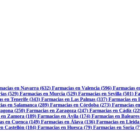
macias en Navarra (632)
Farmacias en Valencia (596)
Farmacias e
ias (529)
Farmacias en Murcia (529)
Farmacias en Sevilla (501)
Fa
s en Tenerife (343)
Farmacias en Las Palmas (337)
Farmacias en 
ias en Salamanca (289)
Farmacias en Córdoba (273)
Farmacias en
agona (250)
Farmacias en Zaragoza (247)
Farmacias en Cádiz (22
 en Zamora (189)
Farmacias en Ávila (174)
Farmacias en Baleares
as en Cuenca (149)
Farmacias en Álava (136)
Farmacias en Lleida
n Castellón (104)
Farmacias en Huesca (79)
Farmacias en Soria (7