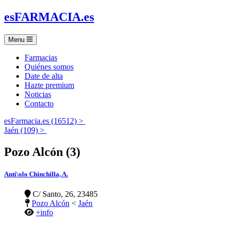
es
FARMACIA
.es
Menu
Farmacias
Quiénes somos
Date de alta
Hazte premium
Noticias
Contacto
esFarmacia.es (16512) >
Jaén (109) >
Pozo Alcón (3)
Anti\olo Chinchilla, A.
C/ Santo, 26, 23485
Pozo Alcón
<
Jaén
+info