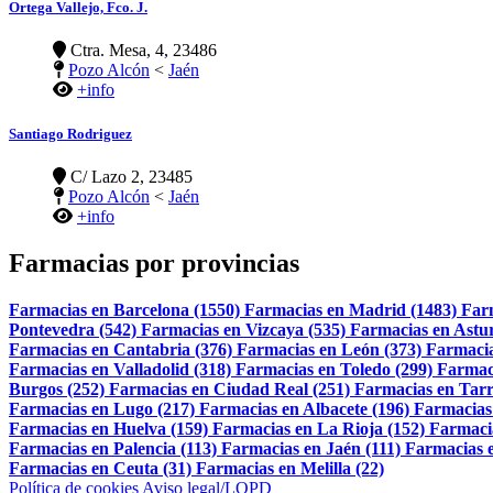
Ortega Vallejo, Fco. J.
Ctra. Mesa, 4, 23486
Pozo Alcón
<
Jaén
+info
Santiago Rodriguez
C/ Lazo 2, 23485
Pozo Alcón
<
Jaén
+info
Farmacias por provincias
Farmacias en Barcelona (1550)
Farmacias en Madrid (1483)
Far
Pontevedra (542)
Farmacias en Vizcaya (535)
Farmacias en Astur
Farmacias en Cantabria (376)
Farmacias en León (373)
Farmacia
Farmacias en Valladolid (318)
Farmacias en Toledo (299)
Farmac
Burgos (252)
Farmacias en Ciudad Real (251)
Farmacias en Tarr
Farmacias en Lugo (217)
Farmacias en Albacete (196)
Farmacias
Farmacias en Huelva (159)
Farmacias en La Rioja (152)
Farmaci
Farmacias en Palencia (113)
Farmacias en Jaén (111)
Farmacias e
Farmacias en Ceuta (31)
Farmacias en Melilla (22)
Política de cookies
Aviso legal/LOPD