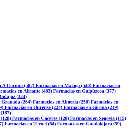
n A Coruña (582)
Farmacias en Málaga (546)
Farmacias en
rmacias en Alicante (483)
Farmacias en Guipúzcoa (377)
Badajoz (324)
 Granada (264)
Farmacias en Almería (258)
Farmacias en
9)
Farmacias en Ourense (224)
Farmacias en Girona (219)
 (167)
 (128)
Farmacias en Cáceres (120)
Farmacias en Segovia (115)
7)
Farmacias en Teruel (64)
Farmacias en Guadalajara (59)