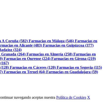
n A Coruña (582)
Farmacias en Málaga (546)
Farmacias en
rmacias en Alicante (483)
Farmacias en Guipúzcoa (377)
Badajoz (324)
 Granada (264)
Farmacias en Almería (258)
Farmacias en
9)
Farmacias en Ourense (224)
Farmacias en Girona (219)
 (167)
 (128)
Farmacias en Cáceres (120)
Farmacias en Segovia (115)
7)
Farmacias en Teruel (64)
Farmacias en Guadalajara (59)
Al continuar navegando aceptas nuestra
Política de Cookies
X