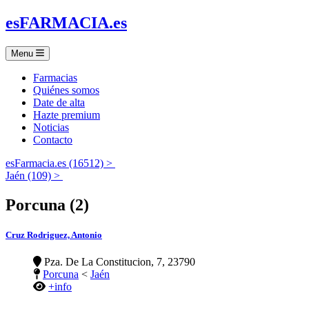
es
FARMACIA
.es
Menu
Farmacias
Quiénes somos
Date de alta
Hazte premium
Noticias
Contacto
esFarmacia.es (16512) >
Jaén (109) >
Porcuna (2)
Cruz Rodriguez, Antonio
Pza. De La Constitucion, 7, 23790
Porcuna
<
Jaén
+info