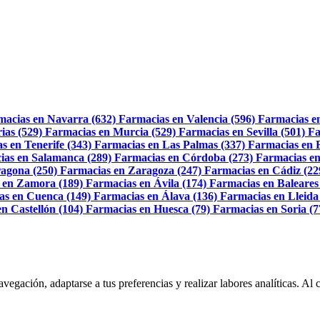
macias en Navarra (632)
Farmacias en Valencia (596)
Farmacias e
ias (529)
Farmacias en Murcia (529)
Farmacias en Sevilla (501)
Fa
s en Tenerife (343)
Farmacias en Las Palmas (337)
Farmacias en 
ias en Salamanca (289)
Farmacias en Córdoba (273)
Farmacias en
agona (250)
Farmacias en Zaragoza (247)
Farmacias en Cádiz (22
 en Zamora (189)
Farmacias en Ávila (174)
Farmacias en Baleares
as en Cuenca (149)
Farmacias en Álava (136)
Farmacias en Lleida
n Castellón (104)
Farmacias en Huesca (79)
Farmacias en Soria (7
navegación, adaptarse a tus preferencias y realizar labores analíticas. 