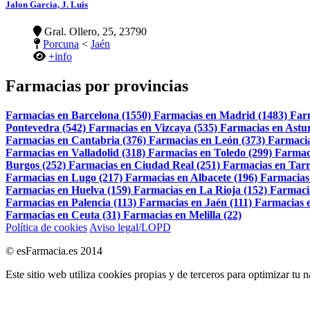
Jalon Garcia, J. Luis
Gral. Ollero, 25, 23790
Porcuna
<
Jaén
+info
Farmacias por provincias
Farmacias en Barcelona (1550)
Farmacias en Madrid (1483)
Far
Pontevedra (542)
Farmacias en Vizcaya (535)
Farmacias en Astur
Farmacias en Cantabria (376)
Farmacias en León (373)
Farmacia
Farmacias en Valladolid (318)
Farmacias en Toledo (299)
Farmac
Burgos (252)
Farmacias en Ciudad Real (251)
Farmacias en Tarr
Farmacias en Lugo (217)
Farmacias en Albacete (196)
Farmacias
Farmacias en Huelva (159)
Farmacias en La Rioja (152)
Farmaci
Farmacias en Palencia (113)
Farmacias en Jaén (111)
Farmacias e
Farmacias en Ceuta (31)
Farmacias en Melilla (22)
Política de cookies
Aviso legal/LOPD
© esFarmacia.es 2014
Este sitio web utiliza cookies propias y de terceros para optimizar tu 