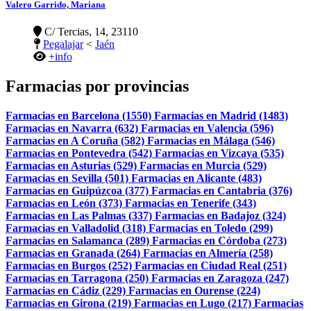
Valero Garrido, Mariana
C/ Tercias, 14, 23110
Pegalajar
<
Jaén
+info
Farmacias por provincias
Farmacias en Barcelona (1550)
Farmacias en Madrid (1483)
Farmacias en Navarra (632)
Farmacias en Valencia (596)
Farmacias en A Coruña (582)
Farmacias en Málaga (546)
Farmacias en Pontevedra (542)
Farmacias en Vizcaya (535)
Farmacias en Asturias (529)
Farmacias en Murcia (529)
Farmacias en Sevilla (501)
Farmacias en Alicante (483)
Farmacias en Guipúzcoa (377)
Farmacias en Cantabria (376)
Farmacias en León (373)
Farmacias en Tenerife (343)
Farmacias en Las Palmas (337)
Farmacias en Badajoz (324)
Farmacias en Valladolid (318)
Farmacias en Toledo (299)
Farmacias en Salamanca (289)
Farmacias en Córdoba (273)
Farmacias en Granada (264)
Farmacias en Almería (258)
Farmacias en Burgos (252)
Farmacias en Ciudad Real (251)
Farmacias en Tarragona (250)
Farmacias en Zaragoza (247)
Farmacias en Cádiz (229)
Farmacias en Ourense (224)
Farmacias en Girona (219)
Farmacias en Lugo (217)
Farmacias