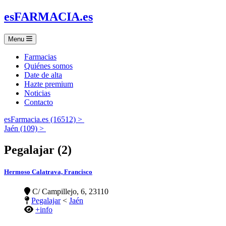
es
FARMACIA
.es
Menu
Farmacias
Quiénes somos
Date de alta
Hazte premium
Noticias
Contacto
esFarmacia.es (16512) >
Jaén (109) >
Pegalajar (2)
Hermoso Calatrava, Francisco
C/ Campillejo, 6, 23110
Pegalajar
<
Jaén
+info