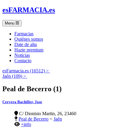
es
FARMACIA
.es
Menu
Farmacias
Quiénes somos
Date de alta
Hazte premium
Noticias
Contacto
esFarmacia.es (16512) >
Jaén (109) >
Peal de Becerro (1)
Cervera Bachiller, Jose
C/ Dionisio Martin, 26, 23460
Peal de Becerro
<
Jaén
+info