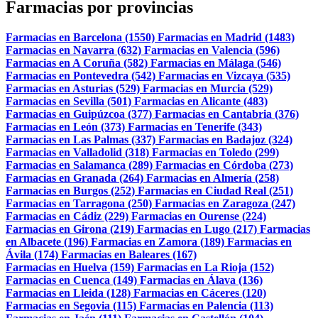
Farmacias por provincias
Farmacias en Barcelona (1550)
Farmacias en Madrid (1483)
Farmacias en Navarra (632)
Farmacias en Valencia (596)
Farmacias en A Coruña (582)
Farmacias en Málaga (546)
Farmacias en Pontevedra (542)
Farmacias en Vizcaya (535)
Farmacias en Asturias (529)
Farmacias en Murcia (529)
Farmacias en Sevilla (501)
Farmacias en Alicante (483)
Farmacias en Guipúzcoa (377)
Farmacias en Cantabria (376)
Farmacias en León (373)
Farmacias en Tenerife (343)
Farmacias en Las Palmas (337)
Farmacias en Badajoz (324)
Farmacias en Valladolid (318)
Farmacias en Toledo (299)
Farmacias en Salamanca (289)
Farmacias en Córdoba (273)
Farmacias en Granada (264)
Farmacias en Almería (258)
Farmacias en Burgos (252)
Farmacias en Ciudad Real (251)
Farmacias en Tarragona (250)
Farmacias en Zaragoza (247)
Farmacias en Cádiz (229)
Farmacias en Ourense (224)
Farmacias en Girona (219)
Farmacias en Lugo (217)
Farmacias
en Albacete (196)
Farmacias en Zamora (189)
Farmacias en
Ávila (174)
Farmacias en Baleares (167)
Farmacias en Huelva (159)
Farmacias en La Rioja (152)
Farmacias en Cuenca (149)
Farmacias en Álava (136)
Farmacias en Lleida (128)
Farmacias en Cáceres (120)
Farmacias en Segovia (115)
Farmacias en Palencia (113)