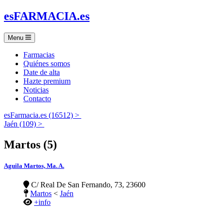
es
FARMACIA
.es
Menu
Farmacias
Quiénes somos
Date de alta
Hazte premium
Noticias
Contacto
esFarmacia.es (16512) >
Jaén (109) >
Martos (5)
Aguila Martos, Ma. A.
C/ Real De San Fernando, 73, 23600
Martos
<
Jaén
+info