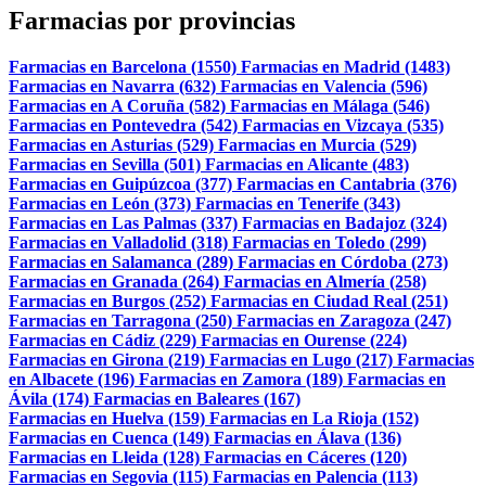
Farmacias por provincias
Farmacias en Barcelona (1550)
Farmacias en Madrid (1483)
Farmacias en Navarra (632)
Farmacias en Valencia (596)
Farmacias en A Coruña (582)
Farmacias en Málaga (546)
Farmacias en Pontevedra (542)
Farmacias en Vizcaya (535)
Farmacias en Asturias (529)
Farmacias en Murcia (529)
Farmacias en Sevilla (501)
Farmacias en Alicante (483)
Farmacias en Guipúzcoa (377)
Farmacias en Cantabria (376)
Farmacias en León (373)
Farmacias en Tenerife (343)
Farmacias en Las Palmas (337)
Farmacias en Badajoz (324)
Farmacias en Valladolid (318)
Farmacias en Toledo (299)
Farmacias en Salamanca (289)
Farmacias en Córdoba (273)
Farmacias en Granada (264)
Farmacias en Almería (258)
Farmacias en Burgos (252)
Farmacias en Ciudad Real (251)
Farmacias en Tarragona (250)
Farmacias en Zaragoza (247)
Farmacias en Cádiz (229)
Farmacias en Ourense (224)
Farmacias en Girona (219)
Farmacias en Lugo (217)
Farmacias
en Albacete (196)
Farmacias en Zamora (189)
Farmacias en
Ávila (174)
Farmacias en Baleares (167)
Farmacias en Huelva (159)
Farmacias en La Rioja (152)
Farmacias en Cuenca (149)
Farmacias en Álava (136)
Farmacias en Lleida (128)
Farmacias en Cáceres (120)
Farmacias en Segovia (115)
Farmacias en Palencia (113)