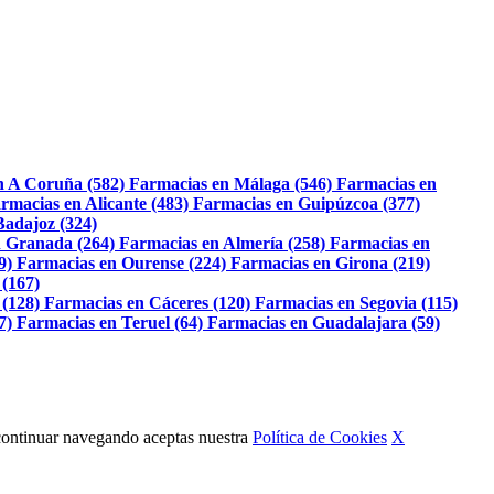
n A Coruña (582)
Farmacias en Málaga (546)
Farmacias en
rmacias en Alicante (483)
Farmacias en Guipúzcoa (377)
Badajoz (324)
 Granada (264)
Farmacias en Almería (258)
Farmacias en
9)
Farmacias en Ourense (224)
Farmacias en Girona (219)
 (167)
 (128)
Farmacias en Cáceres (120)
Farmacias en Segovia (115)
7)
Farmacias en Teruel (64)
Farmacias en Guadalajara (59)
Al continuar navegando aceptas nuestra
Política de Cookies
X