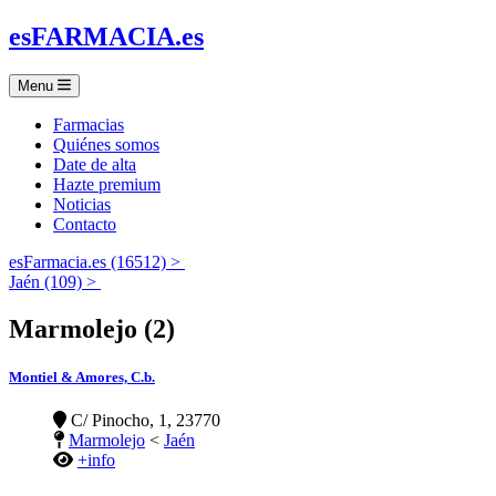
es
FARMACIA
.es
Menu
Farmacias
Quiénes somos
Date de alta
Hazte premium
Noticias
Contacto
esFarmacia.es (16512) >
Jaén (109) >
Marmolejo (2)
Montiel & Amores, C.b.
C/ Pinocho, 1, 23770
Marmolejo
<
Jaén
+info