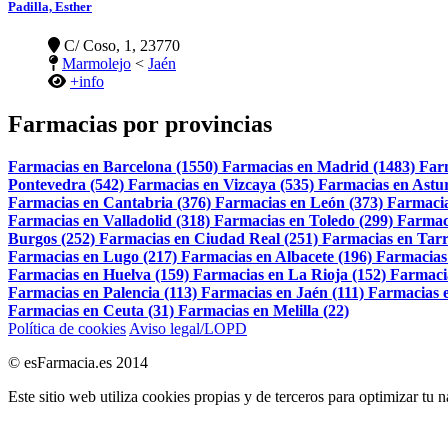
Padilla, Esther
C/ Coso, 1, 23770
Marmolejo
<
Jaén
+info
Farmacias por provincias
Farmacias en Barcelona (1550)
Farmacias en Madrid (1483)
Far
Pontevedra (542)
Farmacias en Vizcaya (535)
Farmacias en Astur
Farmacias en Cantabria (376)
Farmacias en León (373)
Farmacia
Farmacias en Valladolid (318)
Farmacias en Toledo (299)
Farmac
Burgos (252)
Farmacias en Ciudad Real (251)
Farmacias en Tarr
Farmacias en Lugo (217)
Farmacias en Albacete (196)
Farmacias
Farmacias en Huelva (159)
Farmacias en La Rioja (152)
Farmaci
Farmacias en Palencia (113)
Farmacias en Jaén (111)
Farmacias e
Farmacias en Ceuta (31)
Farmacias en Melilla (22)
Política de cookies
Aviso legal/LOPD
© esFarmacia.es 2014
Este sitio web utiliza cookies propias y de terceros para optimizar tu 