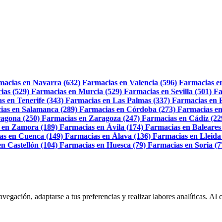
macias en Navarra (632)
Farmacias en Valencia (596)
Farmacias e
ias (529)
Farmacias en Murcia (529)
Farmacias en Sevilla (501)
Fa
s en Tenerife (343)
Farmacias en Las Palmas (337)
Farmacias en 
ias en Salamanca (289)
Farmacias en Córdoba (273)
Farmacias en
agona (250)
Farmacias en Zaragoza (247)
Farmacias en Cádiz (22
 en Zamora (189)
Farmacias en Ávila (174)
Farmacias en Baleares
as en Cuenca (149)
Farmacias en Álava (136)
Farmacias en Lleida
n Castellón (104)
Farmacias en Huesca (79)
Farmacias en Soria (7
navegación, adaptarse a tus preferencias y realizar labores analíticas. 