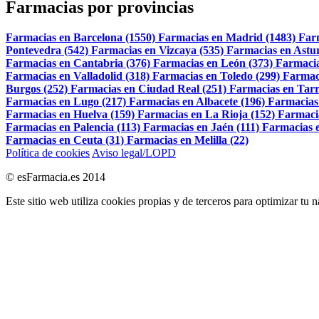
Farmacias por provincias
Farmacias en Barcelona (1550)
Farmacias en Madrid (1483)
Far
Pontevedra (542)
Farmacias en Vizcaya (535)
Farmacias en Astur
Farmacias en Cantabria (376)
Farmacias en León (373)
Farmacia
Farmacias en Valladolid (318)
Farmacias en Toledo (299)
Farmac
Burgos (252)
Farmacias en Ciudad Real (251)
Farmacias en Tarr
Farmacias en Lugo (217)
Farmacias en Albacete (196)
Farmacias
Farmacias en Huelva (159)
Farmacias en La Rioja (152)
Farmaci
Farmacias en Palencia (113)
Farmacias en Jaén (111)
Farmacias e
Farmacias en Ceuta (31)
Farmacias en Melilla (22)
Política de cookies
Aviso legal/LOPD
© esFarmacia.es 2014
Este sitio web utiliza cookies propias y de terceros para optimizar tu 