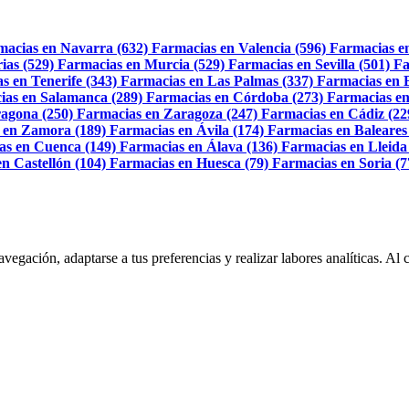
macias en Navarra (632)
Farmacias en Valencia (596)
Farmacias e
ias (529)
Farmacias en Murcia (529)
Farmacias en Sevilla (501)
Fa
s en Tenerife (343)
Farmacias en Las Palmas (337)
Farmacias en 
ias en Salamanca (289)
Farmacias en Córdoba (273)
Farmacias en
agona (250)
Farmacias en Zaragoza (247)
Farmacias en Cádiz (22
 en Zamora (189)
Farmacias en Ávila (174)
Farmacias en Baleares
as en Cuenca (149)
Farmacias en Álava (136)
Farmacias en Lleida
n Castellón (104)
Farmacias en Huesca (79)
Farmacias en Soria (7
navegación, adaptarse a tus preferencias y realizar labores analíticas. 