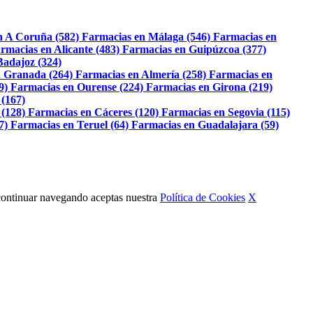
n A Coruña (582)
Farmacias en Málaga (546)
Farmacias en
rmacias en Alicante (483)
Farmacias en Guipúzcoa (377)
Badajoz (324)
 Granada (264)
Farmacias en Almería (258)
Farmacias en
9)
Farmacias en Ourense (224)
Farmacias en Girona (219)
 (167)
 (128)
Farmacias en Cáceres (120)
Farmacias en Segovia (115)
7)
Farmacias en Teruel (64)
Farmacias en Guadalajara (59)
Al continuar navegando aceptas nuestra
Política de Cookies
X