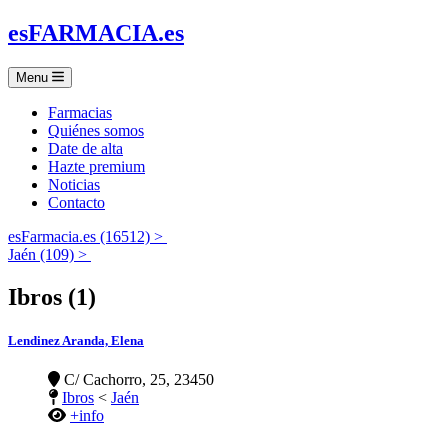
es
FARMACIA
.es
Menu
Farmacias
Quiénes somos
Date de alta
Hazte premium
Noticias
Contacto
esFarmacia.es (16512) >
Jaén (109) >
Ibros (1)
Lendinez Aranda, Elena
C/ Cachorro, 25, 23450
Ibros
<
Jaén
+info