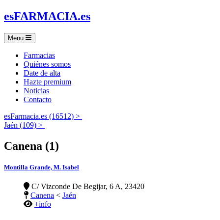
es
FARMACIA
.es
Menu
Farmacias
Quiénes somos
Date de alta
Hazte premium
Noticias
Contacto
esFarmacia.es (16512) >
Jaén (109) >
Canena (1)
Montilla Grande, M. Isabel
C/ Vizconde De Begijar, 6 A, 23420
Canena
<
Jaén
+info