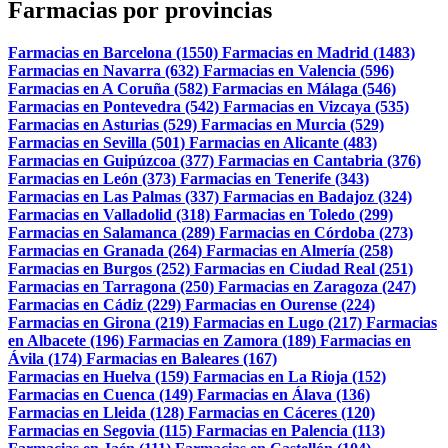
Farmacias por provincias
Farmacias en Barcelona (1550)
Farmacias en Madrid (1483)
Farmacias en Navarra (632)
Farmacias en Valencia (596)
Farmacias en A Coruña (582)
Farmacias en Málaga (546)
Farmacias en Pontevedra (542)
Farmacias en Vizcaya (535)
Farmacias en Asturias (529)
Farmacias en Murcia (529)
Farmacias en Sevilla (501)
Farmacias en Alicante (483)
Farmacias en Guipúzcoa (377)
Farmacias en Cantabria (376)
Farmacias en León (373)
Farmacias en Tenerife (343)
Farmacias en Las Palmas (337)
Farmacias en Badajoz (324)
Farmacias en Valladolid (318)
Farmacias en Toledo (299)
Farmacias en Salamanca (289)
Farmacias en Córdoba (273)
Farmacias en Granada (264)
Farmacias en Almería (258)
Farmacias en Burgos (252)
Farmacias en Ciudad Real (251)
Farmacias en Tarragona (250)
Farmacias en Zaragoza (247)
Farmacias en Cádiz (229)
Farmacias en Ourense (224)
Farmacias en Girona (219)
Farmacias en Lugo (217)
Farmacias
en Albacete (196)
Farmacias en Zamora (189)
Farmacias en
Ávila (174)
Farmacias en Baleares (167)
Farmacias en Huelva (159)
Farmacias en La Rioja (152)
Farmacias en Cuenca (149)
Farmacias en Álava (136)
Farmacias en Lleida (128)
Farmacias en Cáceres (120)
Farmacias en Segovia (115)
Farmacias en Palencia (113)