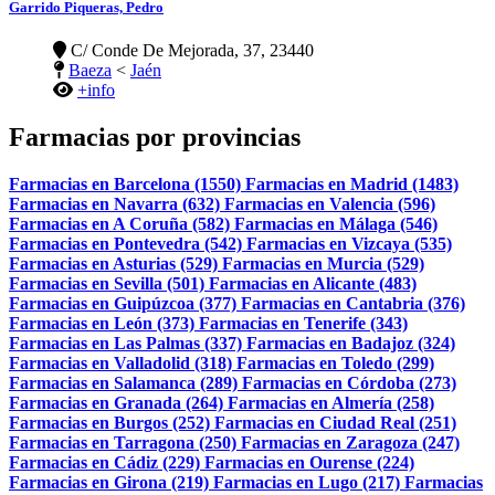
Garrido Piqueras, Pedro
C/ Conde De Mejorada, 37, 23440
Baeza
<
Jaén
+info
Farmacias por provincias
Farmacias en Barcelona (1550)
Farmacias en Madrid (1483)
Farmacias en Navarra (632)
Farmacias en Valencia (596)
Farmacias en A Coruña (582)
Farmacias en Málaga (546)
Farmacias en Pontevedra (542)
Farmacias en Vizcaya (535)
Farmacias en Asturias (529)
Farmacias en Murcia (529)
Farmacias en Sevilla (501)
Farmacias en Alicante (483)
Farmacias en Guipúzcoa (377)
Farmacias en Cantabria (376)
Farmacias en León (373)
Farmacias en Tenerife (343)
Farmacias en Las Palmas (337)
Farmacias en Badajoz (324)
Farmacias en Valladolid (318)
Farmacias en Toledo (299)
Farmacias en Salamanca (289)
Farmacias en Córdoba (273)
Farmacias en Granada (264)
Farmacias en Almería (258)
Farmacias en Burgos (252)
Farmacias en Ciudad Real (251)
Farmacias en Tarragona (250)
Farmacias en Zaragoza (247)
Farmacias en Cádiz (229)
Farmacias en Ourense (224)
Farmacias en Girona (219)
Farmacias en Lugo (217)
Farmacias