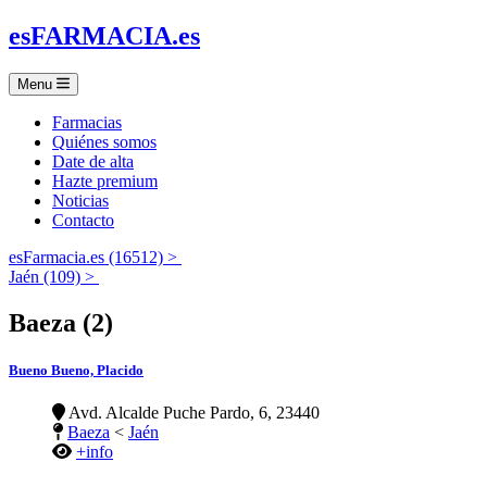
es
FARMACIA
.es
Menu
Farmacias
Quiénes somos
Date de alta
Hazte premium
Noticias
Contacto
esFarmacia.es (16512) >
Jaén (109) >
Baeza (2)
Bueno Bueno, Placido
Avd. Alcalde Puche Pardo, 6, 23440
Baeza
<
Jaén
+info