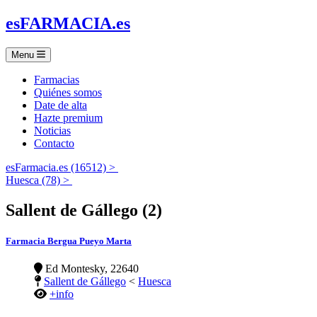
es
FARMACIA
.es
Menu
Farmacias
Quiénes somos
Date de alta
Hazte premium
Noticias
Contacto
esFarmacia.es (16512) >
Huesca (78) >
Sallent de Gállego (2)
Farmacia Bergua Pueyo Marta
Ed Montesky, 22640
Sallent de Gállego
<
Huesca
+info