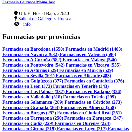
Farmacia Carrasco Moino Jose
Urb El Hostal Bajo, 22640
Sallent de Gállego
<
Huesca
+info
Farmacias por provincias
Farmacias en Barcelona (1550)
Farmacias en Madrid (1483)
Farmacias en Navarra (632)
Farmacias en Valencia (596)
Farmacias en A Coruña (582)
Farmacias en Málaga (546)
Farmacias en Pontevedra (542)
Farmacias en Vizcaya (535)
Farmacias en Asturias (529)
Farmacias en Murcia (529)
Farmacias en Sevilla (501)
Farmacias en Alicante (483)
Farmacias en Guipúzcoa (377)
Farmacias en Cantabria (376)
Farmacias en León (373)
Farmacias en Tenerife (343)
Farmacias en Las Palmas (337)
Farmacias en Badajoz (324)
Farmacias en Valladolid (318)
Farmacias en Toledo (299)
Farmacias en Salamanca (289)
Farmacias en Córdoba (273)
Farmacias en Granada (264)
Farmacias en Almería (258)
Farmacias en Burgos (252)
Farmacias en Ciudad Real (251)
Farmacias en Tarragona (250)
Farmacias en Zaragoza (247)
Farmacias en Cádiz (229)
Farmacias en Ourense (224)
Farmacias en Girona (219)
Farmacias en Lugo (217)
Farmacias