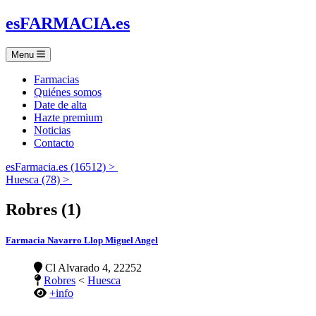
es
FARMACIA
.es
Menu
Farmacias
Quiénes somos
Date de alta
Hazte premium
Noticias
Contacto
esFarmacia.es (16512) >
Huesca (78) >
Robres (1)
Farmacia Navarro Llop Miguel Angel
Cl Alvarado 4, 22252
Robres
<
Huesca
+info