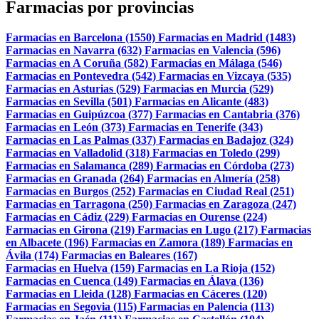
Farmacias por provincias
Farmacias en Barcelona (1550)
Farmacias en Madrid (1483)
Farmacias en Navarra (632)
Farmacias en Valencia (596)
Farmacias en A Coruña (582)
Farmacias en Málaga (546)
Farmacias en Pontevedra (542)
Farmacias en Vizcaya (535)
Farmacias en Asturias (529)
Farmacias en Murcia (529)
Farmacias en Sevilla (501)
Farmacias en Alicante (483)
Farmacias en Guipúzcoa (377)
Farmacias en Cantabria (376)
Farmacias en León (373)
Farmacias en Tenerife (343)
Farmacias en Las Palmas (337)
Farmacias en Badajoz (324)
Farmacias en Valladolid (318)
Farmacias en Toledo (299)
Farmacias en Salamanca (289)
Farmacias en Córdoba (273)
Farmacias en Granada (264)
Farmacias en Almería (258)
Farmacias en Burgos (252)
Farmacias en Ciudad Real (251)
Farmacias en Tarragona (250)
Farmacias en Zaragoza (247)
Farmacias en Cádiz (229)
Farmacias en Ourense (224)
Farmacias en Girona (219)
Farmacias en Lugo (217)
Farmacias
en Albacete (196)
Farmacias en Zamora (189)
Farmacias en
Ávila (174)
Farmacias en Baleares (167)
Farmacias en Huelva (159)
Farmacias en La Rioja (152)
Farmacias en Cuenca (149)
Farmacias en Álava (136)
Farmacias en Lleida (128)
Farmacias en Cáceres (120)
Farmacias en Segovia (115)
Farmacias en Palencia (113)