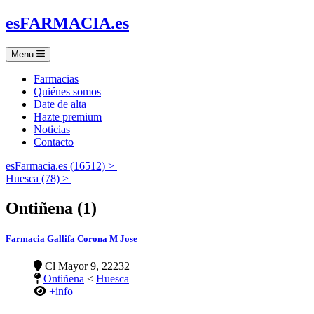
es
FARMACIA
.es
Menu
Farmacias
Quiénes somos
Date de alta
Hazte premium
Noticias
Contacto
esFarmacia.es (16512) >
Huesca (78) >
Ontiñena (1)
Farmacia Gallifa Corona M Jose
Cl Mayor 9, 22232
Ontiñena
<
Huesca
+info