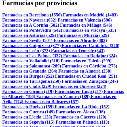
Farmacias por provincias
Farmacias en Barcelona (1550)
Farmacias en Madrid (1483)
Farmacias en Navarra (632)
Farmacias en Valencia (596)
Farmacias en A Coruña (582)
Farmacias en Málaga (546)
Farmacias en Pontevedra (542)
Farmacias en Vizcaya (535)
Farmacias en Asturias (529)
Farmacias en Murcia (529)
Farmacias en Sevilla (501)
Farmacias en Alicante (483)
Farmacias en Guipúzcoa (377)
Farmacias en Cantabria (376)
Farmacias en León (373)
Farmacias en Tenerife (343)
Farmacias en Las Palmas (337)
Farmacias en Badajoz (324)
Farmacias en Valladolid (318)
Farmacias en Toledo (299)
Farmacias en Salamanca (289)
Farmacias en Córdoba (273)
Farmacias en Granada (264)
Farmacias en Almería (258)
Farmacias en Burgos (252)
Farmacias en Ciudad Real (251)
Farmacias en Tarragona (250)
Farmacias en Zaragoza (247)
Farmacias en Cádiz (229)
Farmacias en Ourense (224)
Farmacias en Girona (219)
Farmacias en Lugo (217)
Farmacias
en Albacete (196)
Farmacias en Zamora (189)
Farmacias en
Ávila (174)
Farmacias en Baleares (167)
Farmacias en Huelva (159)
Farmacias en La Rioja (152)
Farmacias en Cuenca (149)
Farmacias en Álava (136)
Farmacias en Lleida (128)
Farmacias en Cáceres (120)
Farmacias en Segovia (115)
Farmacias en Palencia (113)