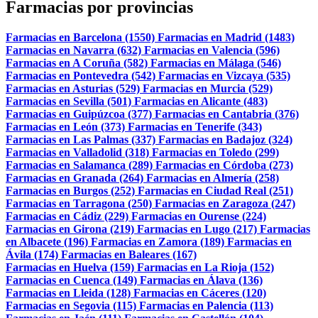
Farmacias por provincias
Farmacias en Barcelona (1550)
Farmacias en Madrid (1483)
Farmacias en Navarra (632)
Farmacias en Valencia (596)
Farmacias en A Coruña (582)
Farmacias en Málaga (546)
Farmacias en Pontevedra (542)
Farmacias en Vizcaya (535)
Farmacias en Asturias (529)
Farmacias en Murcia (529)
Farmacias en Sevilla (501)
Farmacias en Alicante (483)
Farmacias en Guipúzcoa (377)
Farmacias en Cantabria (376)
Farmacias en León (373)
Farmacias en Tenerife (343)
Farmacias en Las Palmas (337)
Farmacias en Badajoz (324)
Farmacias en Valladolid (318)
Farmacias en Toledo (299)
Farmacias en Salamanca (289)
Farmacias en Córdoba (273)
Farmacias en Granada (264)
Farmacias en Almería (258)
Farmacias en Burgos (252)
Farmacias en Ciudad Real (251)
Farmacias en Tarragona (250)
Farmacias en Zaragoza (247)
Farmacias en Cádiz (229)
Farmacias en Ourense (224)
Farmacias en Girona (219)
Farmacias en Lugo (217)
Farmacias
en Albacete (196)
Farmacias en Zamora (189)
Farmacias en
Ávila (174)
Farmacias en Baleares (167)
Farmacias en Huelva (159)
Farmacias en La Rioja (152)
Farmacias en Cuenca (149)
Farmacias en Álava (136)
Farmacias en Lleida (128)
Farmacias en Cáceres (120)
Farmacias en Segovia (115)
Farmacias en Palencia (113)