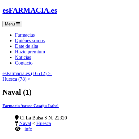
es
FARMACIA
.es
Menu
Farmacias
Quiénes somos
Date de alta
Hazte premium
Noticias
Contacto
esFarmacia.es (16512) >
Huesca (78) >
Naval (1)
Farmacia Ascaso Casajus Isabel
Cl La Balsa S N, 22320
Naval
<
Huesca
+info