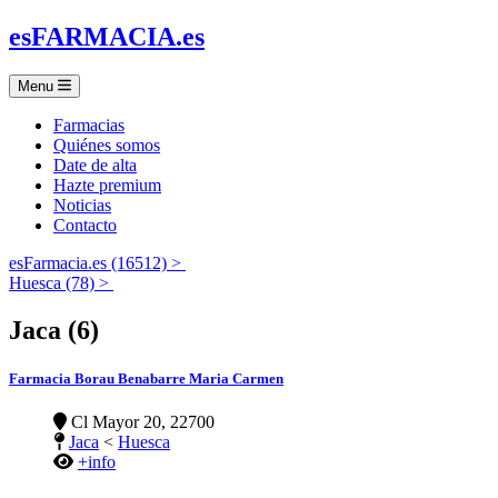
es
FARMACIA
.es
Menu
Farmacias
Quiénes somos
Date de alta
Hazte premium
Noticias
Contacto
esFarmacia.es (16512) >
Huesca (78) >
Jaca (6)
Farmacia Borau Benabarre Maria Carmen
Cl Mayor 20, 22700
Jaca
<
Huesca
+info