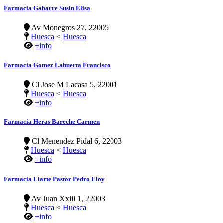
Farmacia Gabarre Susin Elisa
Av Monegros 27, 22005
Huesca
<
Huesca
+info
Farmacia Gomez Lahuerta Francisco
Cl Jose M Lacasa 5, 22001
Huesca
<
Huesca
+info
Farmacia Heras Bareche Carmen
Cl Menendez Pidal 6, 22003
Huesca
<
Huesca
+info
Farmacia Liarte Pastor Pedro Eloy
Av Juan Xxiii 1, 22003
Huesca
<
Huesca
+info