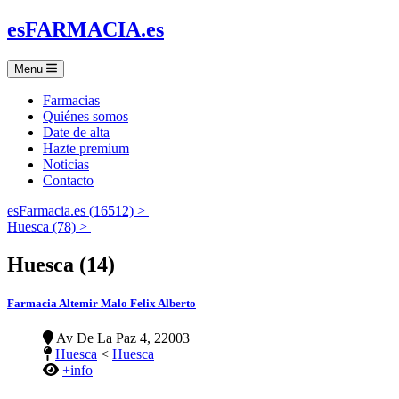
es
FARMACIA
.es
Menu
Farmacias
Quiénes somos
Date de alta
Hazte premium
Noticias
Contacto
esFarmacia.es (16512) >
Huesca (78) >
Huesca (14)
Farmacia Altemir Malo Felix Alberto
Av De La Paz 4, 22003
Huesca
<
Huesca
+info