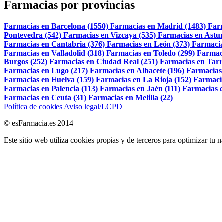
Farmacias por provincias
Farmacias en Barcelona (1550)
Farmacias en Madrid (1483)
Far
Pontevedra (542)
Farmacias en Vizcaya (535)
Farmacias en Astur
Farmacias en Cantabria (376)
Farmacias en León (373)
Farmacia
Farmacias en Valladolid (318)
Farmacias en Toledo (299)
Farmac
Burgos (252)
Farmacias en Ciudad Real (251)
Farmacias en Tarr
Farmacias en Lugo (217)
Farmacias en Albacete (196)
Farmacias
Farmacias en Huelva (159)
Farmacias en La Rioja (152)
Farmaci
Farmacias en Palencia (113)
Farmacias en Jaén (111)
Farmacias e
Farmacias en Ceuta (31)
Farmacias en Melilla (22)
Política de cookies
Aviso legal/LOPD
© esFarmacia.es 2014
Este sitio web utiliza cookies propias y de terceros para optimizar tu 