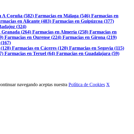
n A Coruña (582)
Farmacias en Málaga (546)
Farmacias en
rmacias en Alicante (483)
Farmacias en Guipúzcoa (377)
Badajoz (324)
 Granada (264)
Farmacias en Almería (258)
Farmacias en
9)
Farmacias en Ourense (224)
Farmacias en Girona (219)
 (167)
 (128)
Farmacias en Cáceres (120)
Farmacias en Segovia (115)
7)
Farmacias en Teruel (64)
Farmacias en Guadalajara (59)
Al continuar navegando aceptas nuestra
Política de Cookies
X