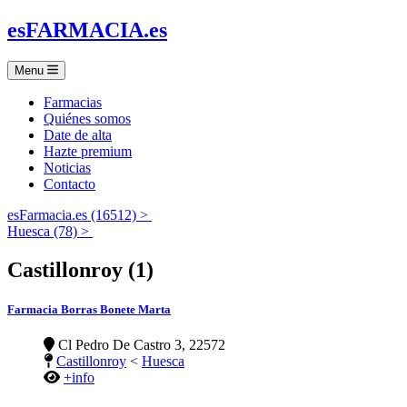
es
FARMACIA
.es
Menu
Farmacias
Quiénes somos
Date de alta
Hazte premium
Noticias
Contacto
esFarmacia.es (16512) >
Huesca (78) >
Castillonroy (1)
Farmacia Borras Bonete Marta
Cl Pedro De Castro 3, 22572
Castillonroy
<
Huesca
+info