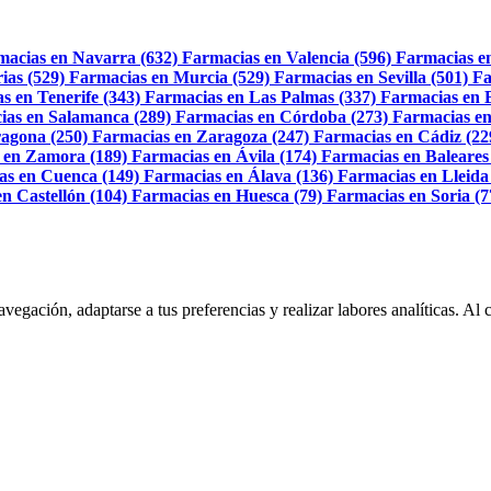
macias en Navarra (632)
Farmacias en Valencia (596)
Farmacias e
ias (529)
Farmacias en Murcia (529)
Farmacias en Sevilla (501)
Fa
s en Tenerife (343)
Farmacias en Las Palmas (337)
Farmacias en 
ias en Salamanca (289)
Farmacias en Córdoba (273)
Farmacias en
agona (250)
Farmacias en Zaragoza (247)
Farmacias en Cádiz (22
 en Zamora (189)
Farmacias en Ávila (174)
Farmacias en Baleares
as en Cuenca (149)
Farmacias en Álava (136)
Farmacias en Lleida
n Castellón (104)
Farmacias en Huesca (79)
Farmacias en Soria (7
navegación, adaptarse a tus preferencias y realizar labores analíticas. 