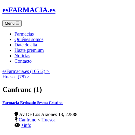
es
FARMACIA
.es
Menu
Farmacias
Quiénes somos
Date de alta
Hazte premium
Noticias
Contacto
esFarmacia.es (16512) >
Huesca (78) >
Canfranc (1)
Farmacia Erdozain Sesma Cristina
Av De Los Araones 13, 22888
Canfranc
<
Huesca
+info