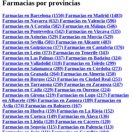
Farmacias por provincias
Farmacias en Barcelona (1550)
Farmacias en Madrid (1483)
Farmacias en Navarra (632)
Farmacias en Valencia (596)
Farmacias en A Coruña (582)
Farmacias en Málaga (546)
Farmacias en Pontevedra (542)
Farmacias en Vizcaya (535)
Farmacias en Asturias (529)
Farmacias en Murcia (529)
Farmacias en Sevilla (501)
Farmacias en Alicante (483)
Farmacias en Guipúzcoa (377)
Farmacias en Cantabria (376)
Farmacias en León (373)
Farmacias en Tenerife (343)
Farmacias en Las Palmas (337)
Farmacias en Badajoz (324)
Farmacias en Valladolid (318)
Farmacias en Toledo (299)
Farmacias en Salamanca (289)
Farmacias en Córdoba (273)
Farmacias en Granada (264)
Farmacias en Almería (258)
Farmacias en Burgos (252)
Farmacias en Ciudad Real (251)
Farmacias en Tarragona (250)
Farmacias en Zaragoza (247)
Farmacias en Cádiz (229)
Farmacias en Ourense (224)
Farmacias en Girona (219)
Farmacias en Lugo (217)
Farmacias
en Albacete (196)
Farmacias en Zamora (189)
Farmacias en
Ávila (174)
Farmacias en Baleares (167)
Farmacias en Huelva (159)
Farmacias en La Rioja (152)
Farmacias en Cuenca (149)
Farmacias en Álava (136)
Farmacias en Lleida (128)
Farmacias en Cáceres (120)
Farmacias en Segovia (115)
Farmacias en Palencia (113)