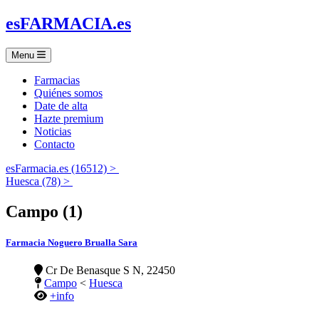
es
FARMACIA
.es
Menu
Farmacias
Quiénes somos
Date de alta
Hazte premium
Noticias
Contacto
esFarmacia.es (16512) >
Huesca (78) >
Campo (1)
Farmacia Noguero Brualla Sara
Cr De Benasque S N, 22450
Campo
<
Huesca
+info