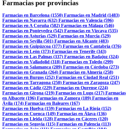
Farmacias por provincias
Farmacias en Barcelona (1550)
Farmacias en Madrid (1483)
Farmacias en Navarra (632)
Farmacias en Valencia (596)
Farmacias en A Coruña (582)
Farmacias en Málaga (546)
Farmacias en Pontevedra (542)
Farmacias en Vizcaya (535)
Farmacias en Asturias (529)
Farmacias en Murcia (529)
Farmacias en Sevilla (501)
Farmacias en Alicante (483)
Farmacias en Guipúzcoa (377)
Farmacias en Cantabria (376)
Farmacias en León (373)
Farmacias en Tenerife (343)
Farmacias en Las Palmas (337)
Farmacias en Badajoz (324)
Farmacias en Valladolid (318)
Farmacias en Toledo (299)
Farmacias en Salamanca (289)
Farmacias en Córdoba (273)
Farmacias en Granada (264)
Farmacias en Almería (258)
Farmacias en Burgos (252)
Farmacias en Ciudad Real (251)
Farmacias en Tarragona (250)
Farmacias en Zaragoza (247)
Farmacias en Cádiz (229)
Farmacias en Ourense (224)
Farmacias en Girona (219)
Farmacias en Lugo (217)
Farmacias
en Albacete (196)
Farmacias en Zamora (189)
Farmacias en
Ávila (174)
Farmacias en Baleares (167)
Farmacias en Huelva (159)
Farmacias en La Rioja (152)
Farmacias en Cuenca (149)
Farmacias en Álava (136)
Farmacias en Lleida (128)
Farmacias en Cáceres (120)
Farmacias en Segovia (115)
Farmacias en Palencia (113)