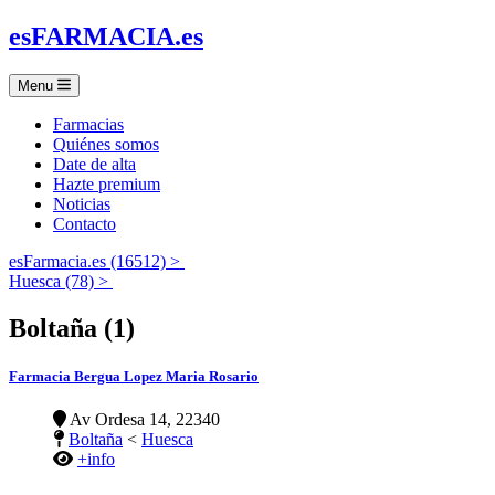
es
FARMACIA
.es
Menu
Farmacias
Quiénes somos
Date de alta
Hazte premium
Noticias
Contacto
esFarmacia.es (16512) >
Huesca (78) >
Boltaña (1)
Farmacia Bergua Lopez Maria Rosario
Av Ordesa 14, 22340
Boltaña
<
Huesca
+info