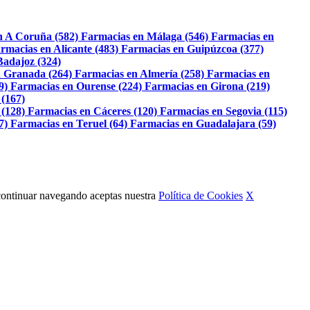
n A Coruña (582)
Farmacias en Málaga (546)
Farmacias en
rmacias en Alicante (483)
Farmacias en Guipúzcoa (377)
Badajoz (324)
 Granada (264)
Farmacias en Almería (258)
Farmacias en
9)
Farmacias en Ourense (224)
Farmacias en Girona (219)
 (167)
 (128)
Farmacias en Cáceres (120)
Farmacias en Segovia (115)
7)
Farmacias en Teruel (64)
Farmacias en Guadalajara (59)
Al continuar navegando aceptas nuestra
Política de Cookies
X