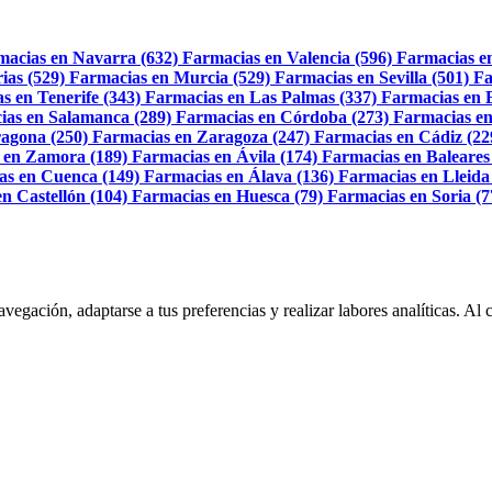
macias en Navarra (632)
Farmacias en Valencia (596)
Farmacias e
ias (529)
Farmacias en Murcia (529)
Farmacias en Sevilla (501)
Fa
s en Tenerife (343)
Farmacias en Las Palmas (337)
Farmacias en 
ias en Salamanca (289)
Farmacias en Córdoba (273)
Farmacias en
agona (250)
Farmacias en Zaragoza (247)
Farmacias en Cádiz (22
 en Zamora (189)
Farmacias en Ávila (174)
Farmacias en Baleares
as en Cuenca (149)
Farmacias en Álava (136)
Farmacias en Lleida
n Castellón (104)
Farmacias en Huesca (79)
Farmacias en Soria (7
navegación, adaptarse a tus preferencias y realizar labores analíticas. 