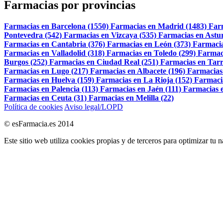
Farmacias por provincias
Farmacias en Barcelona (1550)
Farmacias en Madrid (1483)
Far
Pontevedra (542)
Farmacias en Vizcaya (535)
Farmacias en Astur
Farmacias en Cantabria (376)
Farmacias en León (373)
Farmacia
Farmacias en Valladolid (318)
Farmacias en Toledo (299)
Farmac
Burgos (252)
Farmacias en Ciudad Real (251)
Farmacias en Tarr
Farmacias en Lugo (217)
Farmacias en Albacete (196)
Farmacias
Farmacias en Huelva (159)
Farmacias en La Rioja (152)
Farmaci
Farmacias en Palencia (113)
Farmacias en Jaén (111)
Farmacias e
Farmacias en Ceuta (31)
Farmacias en Melilla (22)
Política de cookies
Aviso legal/LOPD
© esFarmacia.es 2014
Este sitio web utiliza cookies propias y de terceros para optimizar tu 