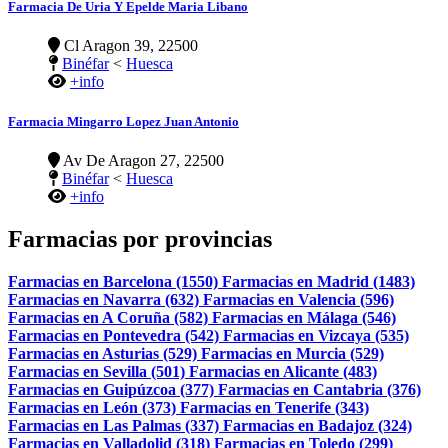
Farmacia De Uria Y Epelde Maria Libano
Cl Aragon 39, 22500
Binéfar
<
Huesca
+info
Farmacia Mingarro Lopez Juan Antonio
Av De Aragon 27, 22500
Binéfar
<
Huesca
+info
Farmacias por provincias
Farmacias en Barcelona (1550)
Farmacias en Madrid (1483)
Farmacias en Navarra (632)
Farmacias en Valencia (596)
Farmacias en A Coruña (582)
Farmacias en Málaga (546)
Farmacias en Pontevedra (542)
Farmacias en Vizcaya (535)
Farmacias en Asturias (529)
Farmacias en Murcia (529)
Farmacias en Sevilla (501)
Farmacias en Alicante (483)
Farmacias en Guipúzcoa (377)
Farmacias en Cantabria (376)
Farmacias en León (373)
Farmacias en Tenerife (343)
Farmacias en Las Palmas (337)
Farmacias en Badajoz (324)
Farmacias en Valladolid (318)
Farmacias en Toledo (299)