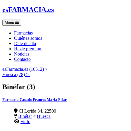
es
FARMACIA
.es
Menu
Farmacias
Quiénes somos
Date de alta
Hazte premium
Noticias
Contacto
esFarmacia.es (16512) >
Huesca (78) >
Binéfar (3)
Farmacia Casado Frances Maria Pilar
Cl Lerida 34, 22500
Binéfar
<
Huesca
+info