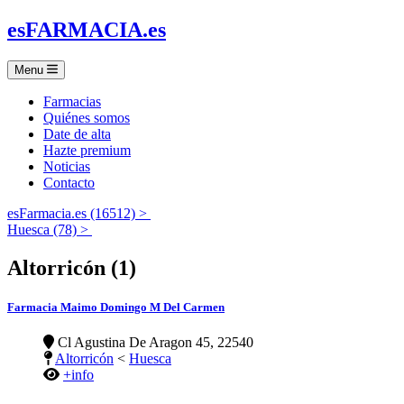
es
FARMACIA
.es
Menu
Farmacias
Quiénes somos
Date de alta
Hazte premium
Noticias
Contacto
esFarmacia.es (16512) >
Huesca (78) >
Altorricón (1)
Farmacia Maimo Domingo M Del Carmen
Cl Agustina De Aragon 45, 22540
Altorricón
<
Huesca
+info