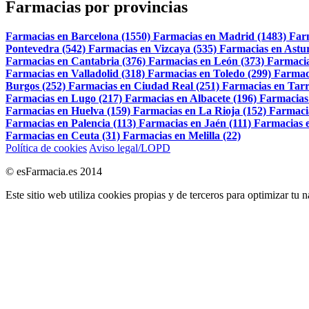
Farmacias por provincias
Farmacias en Barcelona (1550)
Farmacias en Madrid (1483)
Far
Pontevedra (542)
Farmacias en Vizcaya (535)
Farmacias en Astur
Farmacias en Cantabria (376)
Farmacias en León (373)
Farmacia
Farmacias en Valladolid (318)
Farmacias en Toledo (299)
Farmac
Burgos (252)
Farmacias en Ciudad Real (251)
Farmacias en Tarr
Farmacias en Lugo (217)
Farmacias en Albacete (196)
Farmacias
Farmacias en Huelva (159)
Farmacias en La Rioja (152)
Farmaci
Farmacias en Palencia (113)
Farmacias en Jaén (111)
Farmacias e
Farmacias en Ceuta (31)
Farmacias en Melilla (22)
Política de cookies
Aviso legal/LOPD
© esFarmacia.es 2014
Este sitio web utiliza cookies propias y de terceros para optimizar tu 