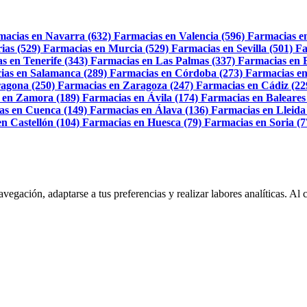
macias en Navarra (632)
Farmacias en Valencia (596)
Farmacias e
ias (529)
Farmacias en Murcia (529)
Farmacias en Sevilla (501)
Fa
s en Tenerife (343)
Farmacias en Las Palmas (337)
Farmacias en 
ias en Salamanca (289)
Farmacias en Córdoba (273)
Farmacias en
agona (250)
Farmacias en Zaragoza (247)
Farmacias en Cádiz (22
 en Zamora (189)
Farmacias en Ávila (174)
Farmacias en Baleares
as en Cuenca (149)
Farmacias en Álava (136)
Farmacias en Lleida
n Castellón (104)
Farmacias en Huesca (79)
Farmacias en Soria (7
navegación, adaptarse a tus preferencias y realizar labores analíticas. 