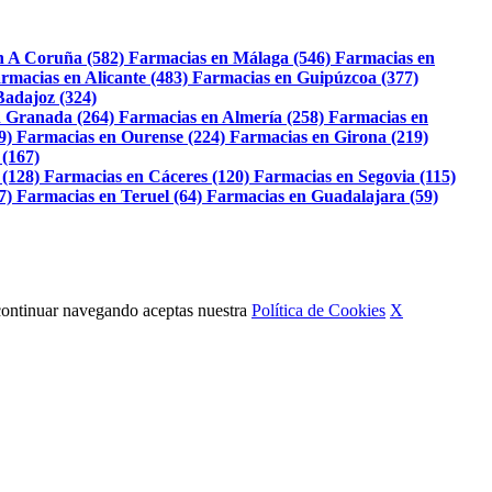
n A Coruña (582)
Farmacias en Málaga (546)
Farmacias en
rmacias en Alicante (483)
Farmacias en Guipúzcoa (377)
Badajoz (324)
 Granada (264)
Farmacias en Almería (258)
Farmacias en
9)
Farmacias en Ourense (224)
Farmacias en Girona (219)
 (167)
 (128)
Farmacias en Cáceres (120)
Farmacias en Segovia (115)
7)
Farmacias en Teruel (64)
Farmacias en Guadalajara (59)
Al continuar navegando aceptas nuestra
Política de Cookies
X