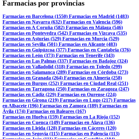
Farmacias por provincias
Farmacias en Barcelona (1550)
Farmacias en Madrid (1483)
Farmacias en Navarra (632)
Farmacias en Valencia (596)
Farmacias en A Coruña (582)
Farmacias en Málaga (546)
Farmacias en Pontevedra (542)
Farmacias en Vizcaya (535)
Farmacias en Asturias (529)
Farmacias en Murcia (529)
Farmacias en Sevilla (501)
Farmacias en Alicante (483)
Farmacias en Guipúzcoa (377)
Farmacias en Cantabria (376)
Farmacias en León (373)
Farmacias en Tenerife (343)
Farmacias en Las Palmas (337)
Farmacias en Badajoz (324)
Farmacias en Valladolid (318)
Farmacias en Toledo (299)
Farmacias en Salamanca (289)
Farmacias en Córdoba (273)
Farmacias en Granada (264)
Farmacias en Almería (258)
Farmacias en Burgos (252)
Farmacias en Ciudad Real (251)
Farmacias en Tarragona (250)
Farmacias en Zaragoza (247)
Farmacias en Cádiz (229)
Farmacias en Ourense (224)
Farmacias en Girona (219)
Farmacias en Lugo (217)
Farmacias
en Albacete (196)
Farmacias en Zamora (189)
Farmacias en
Ávila (174)
Farmacias en Baleares (167)
Farmacias en Huelva (159)
Farmacias en La Rioja (152)
Farmacias en Cuenca (149)
Farmacias en Álava (136)
Farmacias en Lleida (128)
Farmacias en Cáceres (120)
Farmacias en Segovia (115)
Farmacias en Palencia (113)