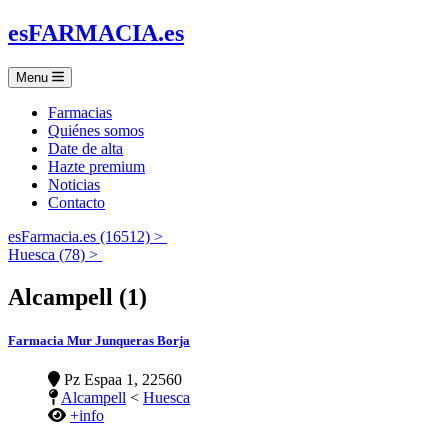
es
FARMACIA
.es
Menu
Farmacias
Quiénes somos
Date de alta
Hazte premium
Noticias
Contacto
esFarmacia.es (16512) >
Huesca (78) >
Alcampell (1)
Farmacia Mur Junqueras Borja
Pz Espaa 1, 22560
Alcampell
<
Huesca
+info