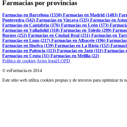
Farmacias por provincias
Farmacias en Barcelona (1550)
Farmacias en Madrid (1483)
Far
Pontevedra (542)
Farmacias en Vizcaya (535)
Farmacias en Astur
Farmacias en Cantabria (376)
Farmacias en León (373)
Farmacia
Farmacias en Valladolid (318)
Farmacias en Toledo (299)
Farmac
Burgos (252)
Farmacias en Ciudad Real (251)
Farmacias en Tarr
Farmacias en Lugo (217)
Farmacias en Albacete (196)
Farmacias
Farmacias en Huelva (159)
Farmacias en La Rioja (152)
Farmaci
Farmacias en Palencia (113)
Farmacias en Jaén (111)
Farmacias e
Farmacias en Ceuta (31)
Farmacias en Melilla (22)
Política de cookies
Aviso legal/LOPD
© esFarmacia.es 2014
Este sitio web utiliza cookies propias y de terceros para optimizar tu 