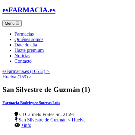
es
FARMACIA
.es
Menu
Farmacias
Quiénes somos
Date de alta
Hazte premium
Noticias
Contacto
esFarmacia.es (16512) >
Huelva (159) >
San Silvestre de Guzmán (1)
Farmacia Rodriguez Soteras Luis
Cl Carmelo Fortes Sn, 21591
San Silvestre de Guzmán
<
Huelva
+info