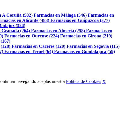
n A Coruña (582)
Farmacias en Málaga (546)
Farmacias en
rmacias en Alicante (483)
Farmacias en Guipúzcoa (377)
Badajoz (324)
 Granada (264)
Farmacias en Almería (258)
Farmacias en
9)
Farmacias en Ourense (224)
Farmacias en Girona (219)
 (167)
 (128)
Farmacias en Cáceres (120)
Farmacias en Segovia (115)
7)
Farmacias en Teruel (64)
Farmacias en Guadalajara (59)
Al continuar navegando aceptas nuestra
Política de Cookies
X