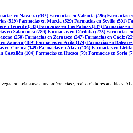
macias en Navarra (632)
Farmacias en Valencia (596)
Farmacias e
ias (529)
Farmacias en Murcia (529)
Farmacias en Sevilla (501)
Fa
s en Tenerife (343)
Farmacias en Las Palmas (337)
Farmacias en 
ias en Salamanca (289)
Farmacias en Córdoba (273)
Farmacias en
agona (250)
Farmacias en Zaragoza (247)
Farmacias en Cádiz (22
 en Zamora (189)
Farmacias en Ávila (174)
Farmacias en Baleares
as en Cuenca (149)
Farmacias en Álava (136)
Farmacias en Lleida
n Castellón (104)
Farmacias en Huesca (79)
Farmacias en Soria (7
navegación, adaptarse a tus preferencias y realizar labores analíticas. 